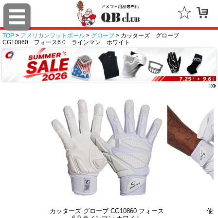
TOP
>
アメリカンフットボール
>
グローブ
> カッターズ グローブ
CG10860 フォース6.0 ラインマン ホワイト
カッターズ グローブ CG10860 フォース
使