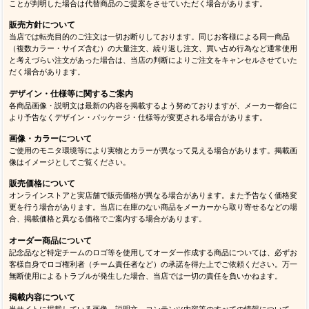
ことが判明した場合は代替商品のご提案をさせていただく場合があります。
販売方針について
当店では転売目的のご注文は一切お断りしております。同じお客様による同一商品
（複数カラー・サイズ含む）の大量注文、繰り返し注文、買い占め行為など通常使用
と考えづらい注文があった場合は、当店の判断によりご注文をキャンセルさせていた
だく場合があります。
デザイン・仕様等に関するご案内
各商品画像・説明文は最新の内容を掲載するよう努めておりますが、メーカー都合に
より予告なくデザイン・パッケージ・仕様等が変更される場合があります。
画像・カラーについて
ご使用のモニタ環境等により実物とカラーが異なって見える場合があります。掲載画
像はイメージとしてご覧ください。
販売価格について
オンラインストアと実店舗で販売価格が異なる場合があります。また予告なく価格変
更を行う場合があります。当店に在庫のない商品をメーカーから取り寄せるなどの場
合、掲載価格と異なる価格でご案内する場合があります。
オーダー商品について
記念品など特定チームのロゴ等を使用してオーダー作成する商品については、必ずお
客様自身でロゴ権利者（チーム責任者など）の承諾を得た上でご依頼ください。万一
無断使用によるトラブルが発生した場合、当店では一切の責任を負いかねます。
掲載内容について
当サイトに掲載している画像、説明文、コンテンツ内容等のすべての情報について、