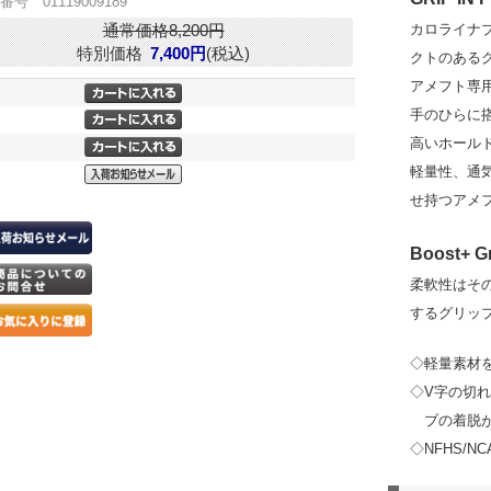
番号 01119009189
カロライナ
通常価格8,200円
特別価格
7,400円
(税込)
クトのある
アメフト専
手のひらに搭載さ
高いホール
軽量性、通
せ持つアメ
Boost+ G
柔軟性はそ
するグリッ
◇軽量素材
◇V字の切
ブの着脱
◇NFHS/NC