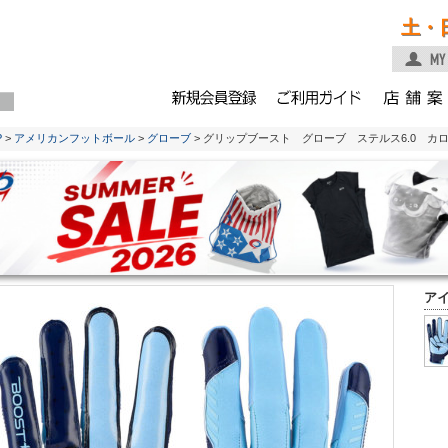
土・
P
>
アメリカンフットボール
>
グローブ
> グリップブースト グローブ ステルス6.0 カ
ア