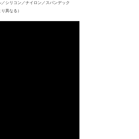
ル／シリコン／ナイロン／スパンデック
より異なる）