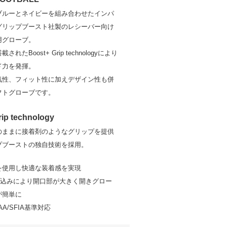
ブルーとネイビーを組み合わせたインパ
グリップブースト社製のレシーバー向け
用グローブ。
れたBoost+ Grip technologyにより
ド力を発揮。
気性、フィット性に加えデザイン性も併
フトグローブです。
rip technology
のままに接着剤のようなグリップを提供
プブーストの独自技術を採用。
を使用し快適な装着感を実現
れ込みにより開口部が大きく開きグロー
が簡単に
AA/SFIA基準対応