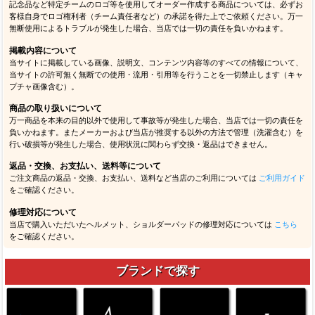
記念品など特定チームのロゴ等を使用してオーダー作成する商品については、必ずお
客様自身でロゴ権利者（チーム責任者など）の承諾を得た上でご依頼ください。万一
無断使用によるトラブルが発生した場合、当店では一切の責任を負いかねます。
掲載内容について
当サイトに掲載している画像、説明文、コンテンツ内容等のすべての情報について、
当サイトの許可無く無断での使用・流用・引用等を行うことを一切禁止します（キャ
プチャ画像含む）。
商品の取り扱いについて
万一商品を本来の目的以外で使用して事故等が発生した場合、当店では一切の責任を
負いかねます。またメーカーおよび当店が推奨する以外の方法で管理（洗濯含む）を
行い破損等が発生した場合、使用状況に関わらず交換・返品はできません。
返品・交換、お支払い、送料等について
ご注文商品の返品・交換、お支払い、送料など当店のご利用については
ご利用ガイド
をご確認ください。
修理対応について
当店で購入いただいたヘルメット、ショルダーパッドの修理対応については
こちら
をご確認ください。
ブランドで探す