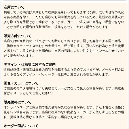
在庫について
掲載している商品は原則として在庫販売を行っております（予約、取り寄せ等の表記
がある商品を除く）。ただし店頭でも同時販売を行っているため、最新の在庫状況に
より取り寄せ手配となる場合がございます。万一、ご注文後に商品をご用意できない
ことが判明した場合は代替商品のご提案をさせていただく場合があります。
販売方針について
当店では転売目的のご注文は一切お断りしております。同じお客様による同一商品
（複数カラー・サイズ含む）の大量注文、繰り返し注文、買い占め行為など通常使用
と考えづらい注文があった場合は、当店の判断によりご注文をキャンセルさせていた
だく場合があります。
デザイン・仕様等に関するご案内
各商品画像・説明文は最新の内容を掲載するよう努めておりますが、メーカー都合に
より予告なくデザイン・パッケージ・仕様等が変更される場合があります。
画像・カラーについて
ご使用のモニタ環境等により実物とカラーが異なって見える場合があります。掲載画
像はイメージとしてご覧ください。
販売価格について
オンラインストアと実店舗で販売価格が異なる場合があります。また予告なく価格変
更を行う場合があります。当店に在庫のない商品をメーカーから取り寄せるなどの場
合、掲載価格と異なる価格でご案内する場合があります。
オーダー商品について