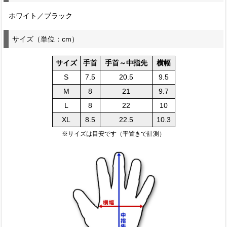
ホワイト／ブラック
サイズ（単位：cm）
サイズ
手首
手首～中指先
横幅
S
7.5
20.5
9.5
M
8
21
9.7
L
8
22
10
XL
8.5
22.5
10.3
※サイズは目安です（平置きで計測）