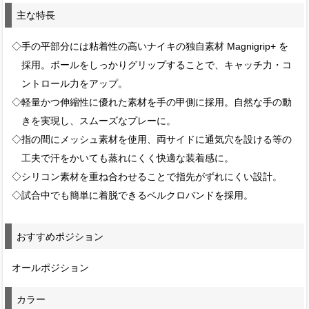
主な特長
◇手の平部分には粘着性の高いナイキの独自素材 Magnigrip+ を
採用。ボールをしっかりグリップすることで、キャッチ力・コ
ントロール力をアップ。
◇軽量かつ伸縮性に優れた素材を手の甲側に採用。自然な手の動
きを実現し、スムーズなプレーに。
◇指の間にメッシュ素材を使用、両サイドに通気穴を設ける等の
工夫で汗をかいても蒸れにくく快適な装着感に。
◇シリコン素材を重ね合わせることで指先がずれにくい設計。
◇試合中でも簡単に着脱できるベルクロバンドを採用。
おすすめポジション
オールポジション
カラー