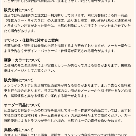
ことが判明した場合は代替商品のご提案をさせていただく場合があります。
販売方針について
当店では転売目的のご注文は一切お断りしております。同じお客様による同一商品
（複数カラー・サイズ含む）の大量注文、繰り返し注文、買い占め行為など通常使用
と考えづらい注文があった場合は、当店の判断によりご注文をキャンセルさせていた
だく場合があります。
デザイン・仕様等に関するご案内
各商品画像・説明文は最新の内容を掲載するよう努めておりますが、メーカー都合に
より予告なくデザイン・パッケージ・仕様等が変更される場合があります。
画像・カラーについて
ご使用のモニタ環境等により実物とカラーが異なって見える場合があります。掲載画
像はイメージとしてご覧ください。
販売価格について
オンラインストアと実店舗で販売価格が異なる場合があります。また予告なく価格変
更を行う場合があります。当店に在庫のない商品をメーカーから取り寄せるなどの場
合、掲載価格と異なる価格でご案内する場合があります。
オーダー商品について
記念品など特定チームのロゴ等を使用してオーダー作成する商品については、必ずお
客様自身でロゴ権利者（チーム責任者など）の承諾を得た上でご依頼ください。万一
無断使用によるトラブルが発生した場合、当店では一切の責任を負いかねます。
掲載内容について
当サイトに掲載している画像、説明文、コンテンツ内容等のすべての情報について、