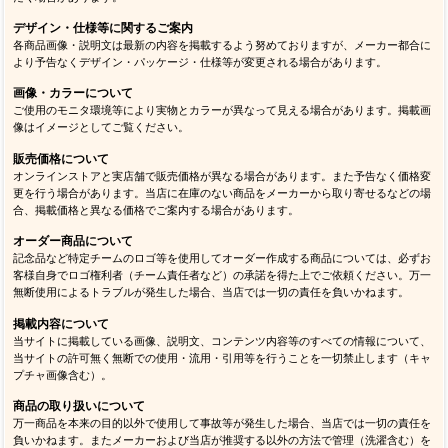
デザイン・仕様等に関するご案内
各商品画像・説明文は最新の内容を掲載するよう努めておりますが、メーカー都合に
より予告なくデザイン・パッケージ・仕様等が変更される場合があります。
画像・カラーについて
ご使用のモニタ環境等により実物とカラーが異なって見える場合があります。掲載画
像はイメージとしてご覧ください。
販売価格について
オンラインストアと実店舗で販売価格が異なる場合があります。また予告なく価格変
更を行う場合があります。当店に在庫のない商品をメーカーから取り寄せるなどの場
合、掲載価格と異なる価格でご案内する場合があります。
オーダー商品について
記念品など特定チームのロゴ等を使用してオーダー作成する商品については、必ずお
客様自身でロゴ権利者（チーム責任者など）の承諾を得た上でご依頼ください。万一
無断使用によるトラブルが発生した場合、当店では一切の責任を負いかねます。
掲載内容について
当サイトに掲載している画像、説明文、コンテンツ内容等のすべての情報について、
当サイトの許可無く無断での使用・流用・引用等を行うことを一切禁止します（キャ
プチャ画像含む）。
商品の取り扱いについて
万一商品を本来の目的以外で使用して事故等が発生した場合、当店では一切の責任を
負いかねます。またメーカーおよび当店が推奨する以外の方法で管理（洗濯含む）を