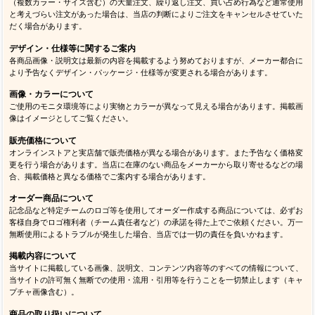
（複数カラー・サイズ含む）の大量注文、繰り返し注文、買い占め行為など通常使用
と考えづらい注文があった場合は、当店の判断によりご注文をキャンセルさせていた
だく場合があります。
デザイン・仕様等に関するご案内
各商品画像・説明文は最新の内容を掲載するよう努めておりますが、メーカー都合に
より予告なくデザイン・パッケージ・仕様等が変更される場合があります。
画像・カラーについて
ご使用のモニタ環境等により実物とカラーが異なって見える場合があります。掲載画
像はイメージとしてご覧ください。
販売価格について
オンラインストアと実店舗で販売価格が異なる場合があります。また予告なく価格変
更を行う場合があります。当店に在庫のない商品をメーカーから取り寄せるなどの場
合、掲載価格と異なる価格でご案内する場合があります。
オーダー商品について
記念品など特定チームのロゴ等を使用してオーダー作成する商品については、必ずお
客様自身でロゴ権利者（チーム責任者など）の承諾を得た上でご依頼ください。万一
無断使用によるトラブルが発生した場合、当店では一切の責任を負いかねます。
掲載内容について
当サイトに掲載している画像、説明文、コンテンツ内容等のすべての情報について、
当サイトの許可無く無断での使用・流用・引用等を行うことを一切禁止します（キャ
プチャ画像含む）。
商品の取り扱いについて