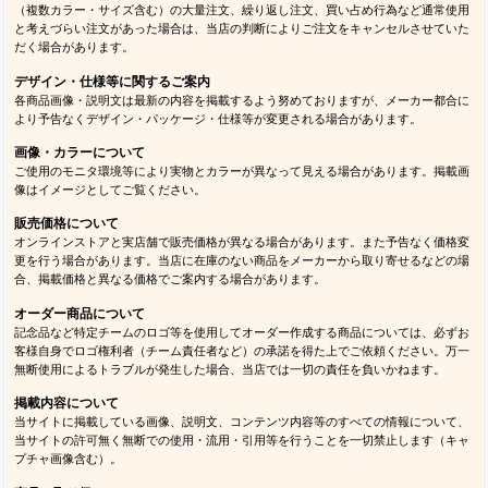
（複数カラー・サイズ含む）の大量注文、繰り返し注文、買い占め行為など通常使用
と考えづらい注文があった場合は、当店の判断によりご注文をキャンセルさせていた
だく場合があります。
デザイン・仕様等に関するご案内
各商品画像・説明文は最新の内容を掲載するよう努めておりますが、メーカー都合に
より予告なくデザイン・パッケージ・仕様等が変更される場合があります。
画像・カラーについて
ご使用のモニタ環境等により実物とカラーが異なって見える場合があります。掲載画
像はイメージとしてご覧ください。
販売価格について
オンラインストアと実店舗で販売価格が異なる場合があります。また予告なく価格変
更を行う場合があります。当店に在庫のない商品をメーカーから取り寄せるなどの場
合、掲載価格と異なる価格でご案内する場合があります。
オーダー商品について
記念品など特定チームのロゴ等を使用してオーダー作成する商品については、必ずお
客様自身でロゴ権利者（チーム責任者など）の承諾を得た上でご依頼ください。万一
無断使用によるトラブルが発生した場合、当店では一切の責任を負いかねます。
掲載内容について
当サイトに掲載している画像、説明文、コンテンツ内容等のすべての情報について、
当サイトの許可無く無断での使用・流用・引用等を行うことを一切禁止します（キャ
プチャ画像含む）。