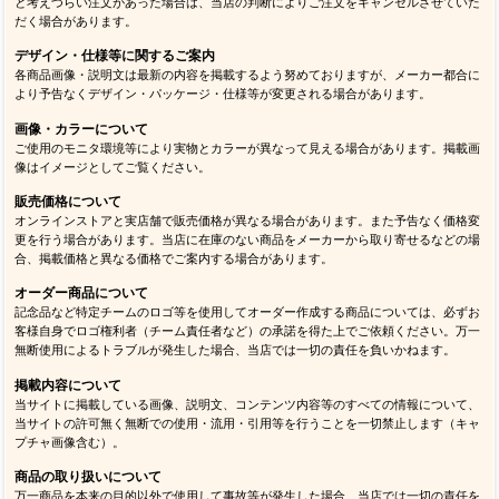
と考えづらい注文があった場合は、当店の判断によりご注文をキャンセルさせていた
だく場合があります。
デザイン・仕様等に関するご案内
各商品画像・説明文は最新の内容を掲載するよう努めておりますが、メーカー都合に
より予告なくデザイン・パッケージ・仕様等が変更される場合があります。
画像・カラーについて
ご使用のモニタ環境等により実物とカラーが異なって見える場合があります。掲載画
像はイメージとしてご覧ください。
販売価格について
オンラインストアと実店舗で販売価格が異なる場合があります。また予告なく価格変
更を行う場合があります。当店に在庫のない商品をメーカーから取り寄せるなどの場
合、掲載価格と異なる価格でご案内する場合があります。
オーダー商品について
記念品など特定チームのロゴ等を使用してオーダー作成する商品については、必ずお
客様自身でロゴ権利者（チーム責任者など）の承諾を得た上でご依頼ください。万一
無断使用によるトラブルが発生した場合、当店では一切の責任を負いかねます。
掲載内容について
当サイトに掲載している画像、説明文、コンテンツ内容等のすべての情報について、
当サイトの許可無く無断での使用・流用・引用等を行うことを一切禁止します（キャ
プチャ画像含む）。
商品の取り扱いについて
万一商品を本来の目的以外で使用して事故等が発生した場合、当店では一切の責任を