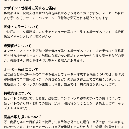
デザイン・仕様等に関するご案内
各商品画像・説明文は最新の内容を掲載するよう努めておりますが、メーカー都合に
より予告なくデザイン・パッケージ・仕様等が変更される場合があります。
画像・カラーについて
ご使用のモニタ環境等により実物とカラーが異なって見える場合があります。掲載画
像はイメージとしてご覧ください。
販売価格について
オンラインストアと実店舗で販売価格が異なる場合があります。また予告なく価格変
更を行う場合があります。当店に在庫のない商品をメーカーから取り寄せるなどの場
合、掲載価格と異なる価格でご案内する場合があります。
オーダー商品について
記念品など特定チームのロゴ等を使用してオーダー作成する商品については、必ずお
客様自身でロゴ権利者（チーム責任者など）の承諾を得た上でご依頼ください。万一
無断使用によるトラブルが発生した場合、当店では一切の責任を負いかねます。
掲載内容について
当サイトに掲載している画像、説明文、コンテンツ内容等のすべての情報について、
当サイトの許可無く無断での使用・流用・引用等を行うことを一切禁止します（キャ
プチャ画像含む）。
商品の取り扱いについて
万一商品を本来の目的以外で使用して事故等が発生した場合、当店では一切の責任を
負いかねます。またメーカーおよび当店が推奨する以外の方法で管理（洗濯含む）を