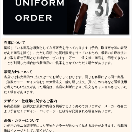
在庫について
掲載している商品は原則として在庫販売を行っております（予約、取り寄せ等の表記
がある商品を除く）。ただし店頭でも同時販売を行っているため、最新の在庫状況に
より取り寄せ手配となる場合がございます。万一、ご注文後に商品をご用意できない
ことが判明した場合は代替商品のご提案をさせていただく場合があります。
販売方針について
当店では転売目的のご注文は一切お断りしております。同じお客様による同一商品
（複数カラー・サイズ含む）の大量注文、繰り返し注文、買い占め行為など通常使用
と考えづらい注文があった場合は、当店の判断によりご注文をキャンセルさせていた
だく場合があります。
デザイン・仕様等に関するご案内
各商品画像・説明文は最新の内容を掲載するよう努めておりますが、メーカー都合に
より予告なくデザイン・パッケージ・仕様等が変更される場合があります。
画像・カラーについて
ご使用のモニタ環境等により実物とカラーが異なって見える場合があります。掲載画
像はイメージとしてご覧ください。