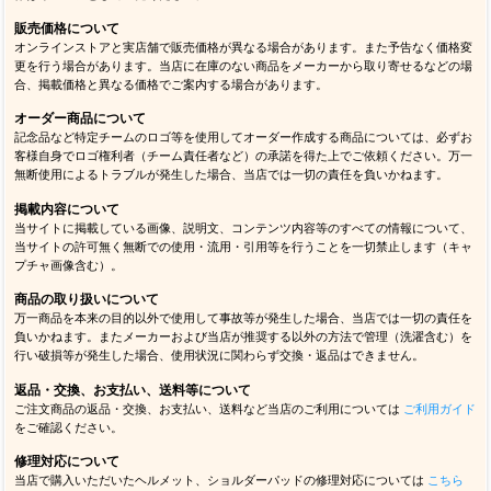
販売価格について
オンラインストアと実店舗で販売価格が異なる場合があります。また予告なく価格変
更を行う場合があります。当店に在庫のない商品をメーカーから取り寄せるなどの場
合、掲載価格と異なる価格でご案内する場合があります。
オーダー商品について
記念品など特定チームのロゴ等を使用してオーダー作成する商品については、必ずお
客様自身でロゴ権利者（チーム責任者など）の承諾を得た上でご依頼ください。万一
無断使用によるトラブルが発生した場合、当店では一切の責任を負いかねます。
掲載内容について
当サイトに掲載している画像、説明文、コンテンツ内容等のすべての情報について、
当サイトの許可無く無断での使用・流用・引用等を行うことを一切禁止します（キャ
プチャ画像含む）。
商品の取り扱いについて
万一商品を本来の目的以外で使用して事故等が発生した場合、当店では一切の責任を
負いかねます。またメーカーおよび当店が推奨する以外の方法で管理（洗濯含む）を
行い破損等が発生した場合、使用状況に関わらず交換・返品はできません。
返品・交換、お支払い、送料等について
ご注文商品の返品・交換、お支払い、送料など当店のご利用については
ご利用ガイド
をご確認ください。
修理対応について
当店で購入いただいたヘルメット、ショルダーパッドの修理対応については
こちら