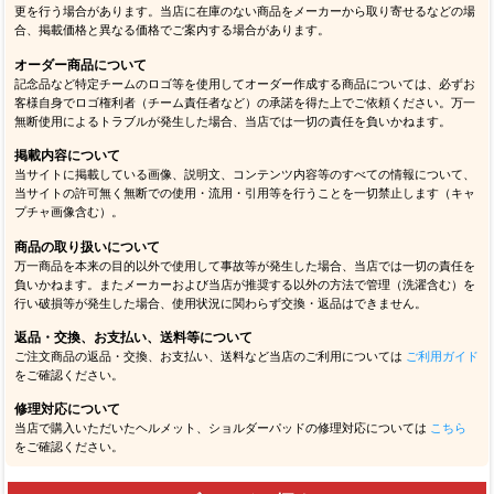
更を行う場合があります。当店に在庫のない商品をメーカーから取り寄せるなどの場
合、掲載価格と異なる価格でご案内する場合があります。
オーダー商品について
記念品など特定チームのロゴ等を使用してオーダー作成する商品については、必ずお
客様自身でロゴ権利者（チーム責任者など）の承諾を得た上でご依頼ください。万一
無断使用によるトラブルが発生した場合、当店では一切の責任を負いかねます。
掲載内容について
当サイトに掲載している画像、説明文、コンテンツ内容等のすべての情報について、
当サイトの許可無く無断での使用・流用・引用等を行うことを一切禁止します（キャ
プチャ画像含む）。
商品の取り扱いについて
万一商品を本来の目的以外で使用して事故等が発生した場合、当店では一切の責任を
負いかねます。またメーカーおよび当店が推奨する以外の方法で管理（洗濯含む）を
行い破損等が発生した場合、使用状況に関わらず交換・返品はできません。
返品・交換、お支払い、送料等について
ご注文商品の返品・交換、お支払い、送料など当店のご利用については
ご利用ガイド
をご確認ください。
修理対応について
当店で購入いただいたヘルメット、ショルダーパッドの修理対応については
こちら
をご確認ください。