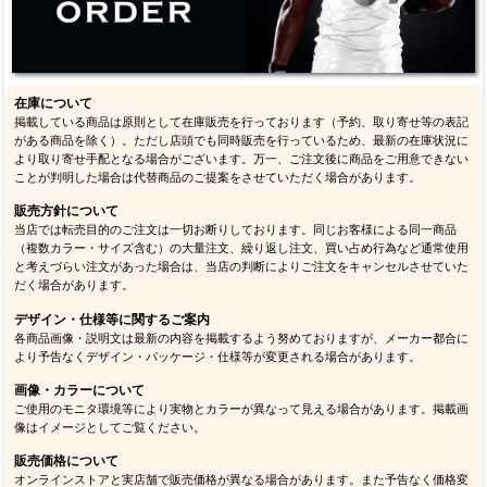
在庫について
掲載している商品は原則として在庫販売を行っております（予約、取り寄せ等の表記
がある商品を除く）。ただし店頭でも同時販売を行っているため、最新の在庫状況に
より取り寄せ手配となる場合がございます。万一、ご注文後に商品をご用意できない
ことが判明した場合は代替商品のご提案をさせていただく場合があります。
販売方針について
当店では転売目的のご注文は一切お断りしております。同じお客様による同一商品
（複数カラー・サイズ含む）の大量注文、繰り返し注文、買い占め行為など通常使用
と考えづらい注文があった場合は、当店の判断によりご注文をキャンセルさせていた
だく場合があります。
デザイン・仕様等に関するご案内
各商品画像・説明文は最新の内容を掲載するよう努めておりますが、メーカー都合に
より予告なくデザイン・パッケージ・仕様等が変更される場合があります。
画像・カラーについて
ご使用のモニタ環境等により実物とカラーが異なって見える場合があります。掲載画
像はイメージとしてご覧ください。
販売価格について
オンラインストアと実店舗で販売価格が異なる場合があります。また予告なく価格変