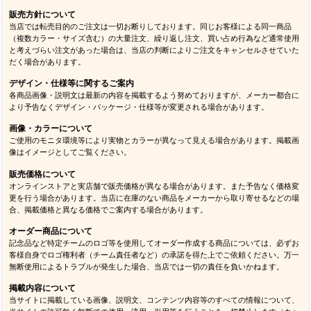
販売方針について
当店では転売目的のご注文は一切お断りしております。同じお客様による同一商品
（複数カラー・サイズ含む）の大量注文、繰り返し注文、買い占め行為など通常使用
と考えづらい注文があった場合は、当店の判断によりご注文をキャンセルさせていた
だく場合があります。
デザイン・仕様等に関するご案内
各商品画像・説明文は最新の内容を掲載するよう努めておりますが、メーカー都合に
より予告なくデザイン・パッケージ・仕様等が変更される場合があります。
画像・カラーについて
ご使用のモニタ環境等により実物とカラーが異なって見える場合があります。掲載画
像はイメージとしてご覧ください。
販売価格について
オンラインストアと実店舗で販売価格が異なる場合があります。また予告なく価格変
更を行う場合があります。当店に在庫のない商品をメーカーから取り寄せるなどの場
合、掲載価格と異なる価格でご案内する場合があります。
オーダー商品について
記念品など特定チームのロゴ等を使用してオーダー作成する商品については、必ずお
客様自身でロゴ権利者（チーム責任者など）の承諾を得た上でご依頼ください。万一
無断使用によるトラブルが発生した場合、当店では一切の責任を負いかねます。
掲載内容について
当サイトに掲載している画像、説明文、コンテンツ内容等のすべての情報について、