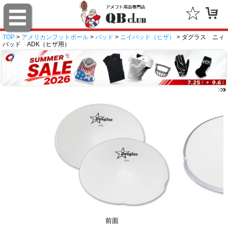
TOP
>
アメリカンフットボール
>
パッド
>
ニイパッド（ヒザ）
> ダグラス ニィ
パッド ADK（ヒザ用）
前面