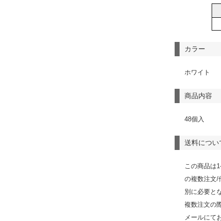
カラー
ホワイト
商品内容
48個入
送料につい
この商品は
の複数注文
別に必要と
複数注文の
メールにて