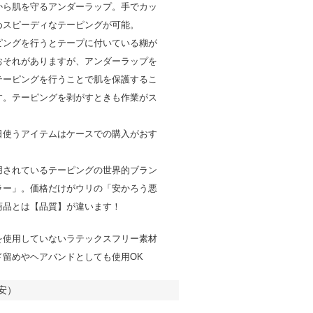
から肌を守るアンダーラップ。手でカッ
めスピーディなテーピングが可能。
ピングを行うとテープに付いている糊が
おそれがありますが、アンダーラップを
テーピングを行うことで肌を保護するこ
す。テーピングを剥がすときも作業がス
日使うアイテムはケースでの購入がおす
用されているテーピングの世界的ブラン
ラー」。価格だけがウリの「安かろう悪
商品とは【品質】が違います！
を使用していないラテックスフリー素材
ド留めやヘアバンドとしても使用OK
安）