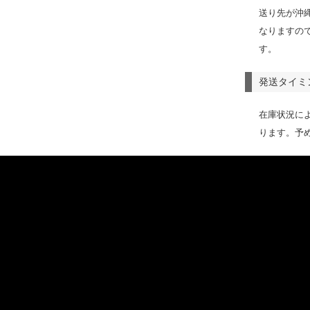
送り先が沖
なりますの
す。
発送タイミ
在庫状況に
ります。予