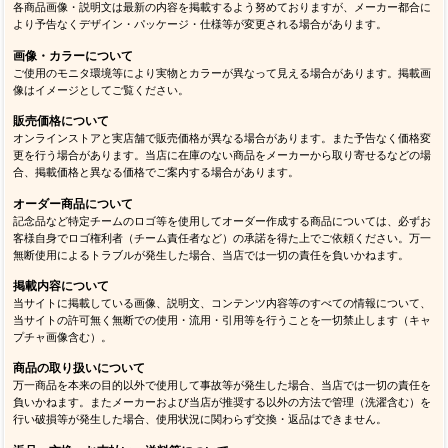
各商品画像・説明文は最新の内容を掲載するよう努めておりますが、メーカー都合に
より予告なくデザイン・パッケージ・仕様等が変更される場合があります。
画像・カラーについて
ご使用のモニタ環境等により実物とカラーが異なって見える場合があります。掲載画
像はイメージとしてご覧ください。
販売価格について
オンラインストアと実店舗で販売価格が異なる場合があります。また予告なく価格変
更を行う場合があります。当店に在庫のない商品をメーカーから取り寄せるなどの場
合、掲載価格と異なる価格でご案内する場合があります。
オーダー商品について
記念品など特定チームのロゴ等を使用してオーダー作成する商品については、必ずお
客様自身でロゴ権利者（チーム責任者など）の承諾を得た上でご依頼ください。万一
無断使用によるトラブルが発生した場合、当店では一切の責任を負いかねます。
掲載内容について
当サイトに掲載している画像、説明文、コンテンツ内容等のすべての情報について、
当サイトの許可無く無断での使用・流用・引用等を行うことを一切禁止します（キャ
プチャ画像含む）。
商品の取り扱いについて
万一商品を本来の目的以外で使用して事故等が発生した場合、当店では一切の責任を
負いかねます。またメーカーおよび当店が推奨する以外の方法で管理（洗濯含む）を
行い破損等が発生した場合、使用状況に関わらず交換・返品はできません。