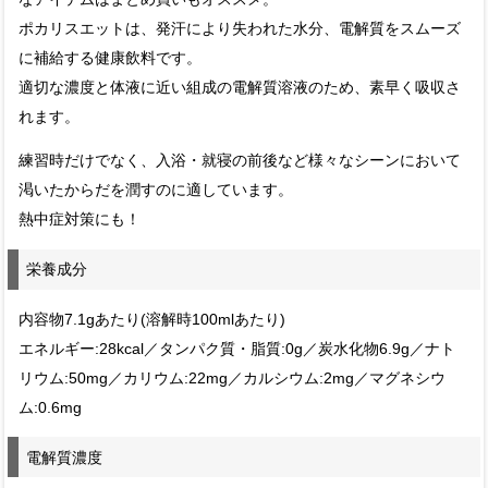
ポカリスエットは、発汗により失われた水分、電解質をスムーズ
に補給する健康飲料です。
適切な濃度と体液に近い組成の電解質溶液のため、素早く吸収さ
れます。
練習時だけでなく、入浴・就寝の前後など様々なシーンにおいて
渇いたからだを潤すのに適しています。
熱中症対策にも！
栄養成分
内容物7.1gあたり(溶解時100mlあたり)
エネルギー:28kcal／タンパク質・脂質:0g／炭水化物6.9g／ナト
リウム:50mg／カリウム:22mg／カルシウム:2mg／マグネシウ
ム:0.6mg
電解質濃度