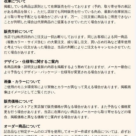
在庫について
掲載している商品は原則として在庫販売を行っております（予約、取り寄せ等の表記
がある商品を除く）。ただし店頭でも同時販売を行っているため、最新の在庫状況に
より取り寄せ手配となる場合がございます。万一、ご注文後に商品をご用意できない
ことが判明した場合は代替商品のご提案をさせていただく場合があります。
販売方針について
当店では転売目的のご注文は一切お断りしております。同じお客様による同一商品
（複数カラー・サイズ含む）の大量注文、繰り返し注文、買い占め行為など通常使用
と考えづらい注文があった場合は、当店の判断によりご注文をキャンセルさせていた
だく場合があります。
デザイン・仕様等に関するご案内
各商品画像・説明文は最新の内容を掲載するよう努めておりますが、メーカー都合に
より予告なくデザイン・パッケージ・仕様等が変更される場合があります。
画像・カラーについて
ご使用のモニタ環境等により実物とカラーが異なって見える場合があります。掲載画
像はイメージとしてご覧ください。
販売価格について
オンラインストアと実店舗で販売価格が異なる場合があります。また予告なく価格変
更を行う場合があります。当店に在庫のない商品をメーカーから取り寄せるなどの場
合、掲載価格と異なる価格でご案内する場合があります。
オーダー商品について
記念品など特定チームのロゴ等を使用してオーダー作成する商品については、必ずお