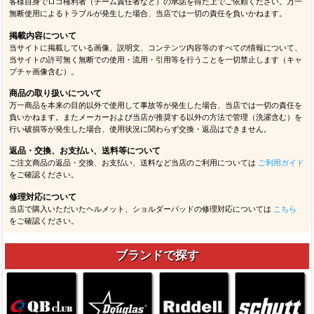
客様自身でロゴ権利者（チーム責任者など）の承諾を得た上でご依頼ください。万一
無断使用によるトラブルが発生した場合、当店では一切の責任を負いかねます。
掲載内容について
当サイトに掲載している画像、説明文、コンテンツ内容等のすべての情報について、
当サイトの許可無く無断での使用・流用・引用等を行うことを一切禁止します（キャ
プチャ画像含む）。
商品の取り扱いについて
万一商品を本来の目的以外で使用して事故等が発生した場合、当店では一切の責任を
負いかねます。またメーカーおよび当店が推奨する以外の方法で管理（洗濯含む）を
行い破損等が発生した場合、使用状況に関わらず交換・返品はできません。
返品・交換、お支払い、送料等について
ご注文商品の返品・交換、お支払い、送料など当店のご利用については
ご利用ガイド
をご確認ください。
修理対応について
当店で購入いただいたヘルメット、ショルダーパッドの修理対応については
こちら
をご確認ください。
ブランドで探す