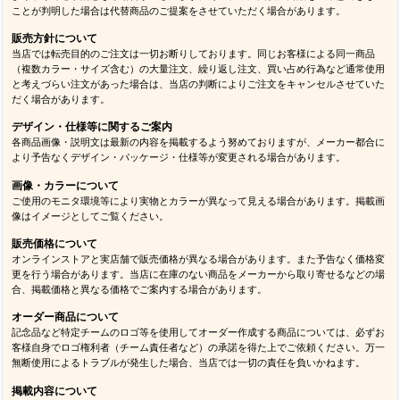
ことが判明した場合は代替商品のご提案をさせていただく場合があります。
販売方針について
当店では転売目的のご注文は一切お断りしております。同じお客様による同一商品
（複数カラー・サイズ含む）の大量注文、繰り返し注文、買い占め行為など通常使用
と考えづらい注文があった場合は、当店の判断によりご注文をキャンセルさせていた
だく場合があります。
デザイン・仕様等に関するご案内
各商品画像・説明文は最新の内容を掲載するよう努めておりますが、メーカー都合に
より予告なくデザイン・パッケージ・仕様等が変更される場合があります。
画像・カラーについて
ご使用のモニタ環境等により実物とカラーが異なって見える場合があります。掲載画
像はイメージとしてご覧ください。
販売価格について
オンラインストアと実店舗で販売価格が異なる場合があります。また予告なく価格変
更を行う場合があります。当店に在庫のない商品をメーカーから取り寄せるなどの場
合、掲載価格と異なる価格でご案内する場合があります。
オーダー商品について
記念品など特定チームのロゴ等を使用してオーダー作成する商品については、必ずお
客様自身でロゴ権利者（チーム責任者など）の承諾を得た上でご依頼ください。万一
無断使用によるトラブルが発生した場合、当店では一切の責任を負いかねます。
掲載内容について