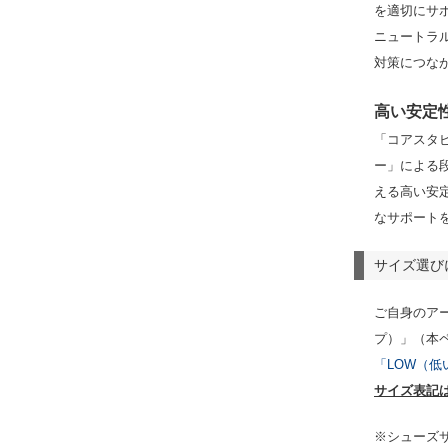
を適切にサ
ニュートラ
対策につな
高い安定
「コアスタ
ー」による
える高い安
なサポート
サイズ選び
ご自身のアー
プ）」（本
「LOW（低
サイズ表記
※シューズ