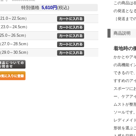
この商品は
特別価格
5,610円
(税込)
の発送とな
21.0～22.5cm）
［発送まで
23.0～24.5cm）
商品説明
25.0～26.5cm）
（27.0～28.5cm）
着地時の
（29.0～30.5cm）
かかとやア
の高機能イ
できるので
すすめのア
スポーツに
ー、ケアア
ムストが整
ソールです
レディメイ
形状を選ぶ
ト感を目指