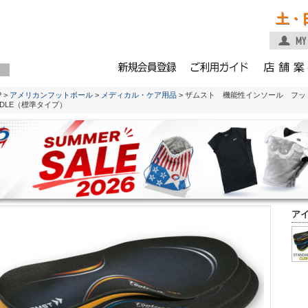
土・
P
>
アメリカンフットボール
>
メディカル・ケア用品
> ザムスト 機能性インソール フ
DDLE（標準タイプ）
ア