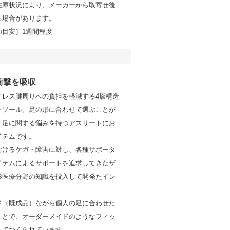
在庫状況により、メーカーから取寄せ後
る場合があります。
の目安］1週間程度
衝撃を吸収
キレス腱周りへの負担を軽減する4層構造
ンソール。足の形に合わせて選ぶことが
、足に関する悩みを持つアスリートにお
イテムです。
おけるケガ・障害に対し、各種サポータ
イテムによるサポートを追求してきたザ
形医療分野の知識を投入して開発たイン
。
ド（既成品）ながら個人の足に合わせた
ことで、オーダーメイドのようなフィッ
してつくられています。