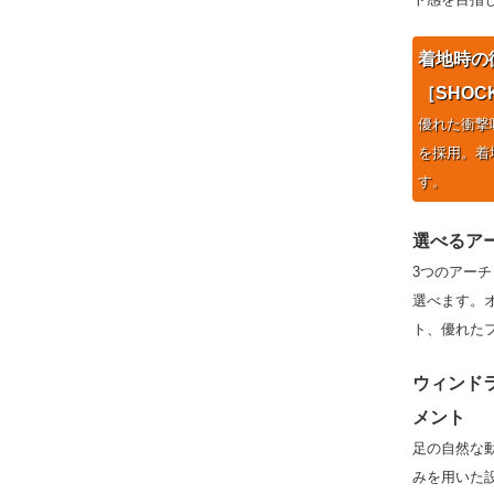
着地時の
［SHOCK
優れた衝撃
を採用。着
す。
選べるア
3つのアー
選べます。
ト、優れた
ウィンド
メント
足の自然な
みを用いた