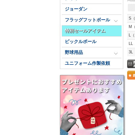
ジョーダン
S（
フラッグフットボール
M（
特別セールアイテム
L（
ピックルボール
LL
3L
野球用品
ユニフォーム作製依頼