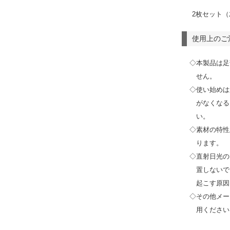
2枚セット（
使用上のご
◇本製品は足
せん。
◇使い始めは
がなくなる
い。
◇素材の特性
ります。
◇直射日光の
置しないで
起こす原因
◇その他メー
用ください