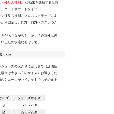
反・外反の抑制】
に効果を発揮する足首
ー。ハードサポートタイプ。
なく外反も抑制。クロスストラップによ
っかり固定し、側方・前方へのグラつき
ト力がありながらも、薄くて通気性に優
ているため快適な着け心地。
位：cm）
のシューズの大きさに合わせて（計測値
た場合は大きい方のサイズ）お選びくだ
用のシューズがハイカットでもそのまま
サイズ
シューズサイズ
19.0～22.0
S
22.0～25.0
M