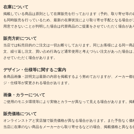
在庫について
掲載している商品は原則として在庫販売を行っております（予約、取り寄せ等の
も同時販売を行っているため、最新の在庫状況により取り寄せ手配となる場合が
用意できないことが判明した場合は代替商品のご提案をさせていただく場合があ
販売方針について
当店では転売目的のご注文は一切お断りしております。同じお客様による同一商
文、繰り返し注文、買い占め行為など通常使用と考えづらい注文があった場合は
させていただく場合があります。
デザイン・仕様等に関するご案内
各商品画像・説明文は最新の内容を掲載するよう努めておりますが、メーカー都
ジ・仕様等が変更される場合があります。
画像・カラーについて
ご使用のモニタ環境等により実物とカラーが異なって見える場合があります。掲
販売価格について
オンラインストアと実店舗で販売価格が異なる場合があります。また予告なく価
当店に在庫のない商品をメーカーから取り寄せるなどの場合、掲載価格と異なる