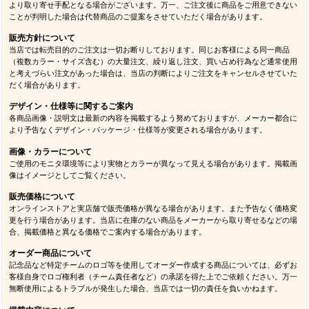
より取り寄せ手配となる場合がございます。万一、ご注文後に商品をご用意できない
ことが判明した場合は代替商品のご提案をさせていただく場合があります。
販売方針について
当店では転売目的のご注文は一切お断りしております。同じお客様による同一商品
（複数カラー・サイズ含む）の大量注文、繰り返し注文、買い占め行為など通常使用
と考えづらい注文があった場合は、当店の判断によりご注文をキャンセルさせていた
だく場合があります。
デザイン・仕様等に関するご案内
各商品画像・説明文は最新の内容を掲載するよう努めておりますが、メーカー都合に
より予告なくデザイン・パッケージ・仕様等が変更される場合があります。
画像・カラーについて
ご使用のモニタ環境等により実物とカラーが異なって見える場合があります。掲載画
像はイメージとしてご覧ください。
販売価格について
オンラインストアと実店舗で販売価格が異なる場合があります。また予告なく価格変
更を行う場合があります。当店に在庫のない商品をメーカーから取り寄せるなどの場
合、掲載価格と異なる価格でご案内する場合があります。
オーダー商品について
記念品など特定チームのロゴ等を使用してオーダー作成する商品については、必ずお
客様自身でロゴ権利者（チーム責任者など）の承諾を得た上でご依頼ください。万一
無断使用によるトラブルが発生した場合、当店では一切の責任を負いかねます。