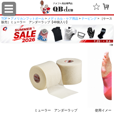
TOP
>
アメリカンフットボール
>
メディカル・ケア用品
>
テーピング
> ［ケース
販売］ミューラー アンダーラップ【48個入り】
ミューラー アンダーラップ
使用イメー