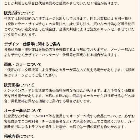
ことが判明した場合は代替商品のご提案をさせていただく場合があります。
販売方針について
当店では転売目的のご注文は一切お断りしております。同じお客様による同一商品
（複数カラー・サイズ含む）の大量注文、繰り返し注文、買い占め行為など通常使用
と考えづらい注文があった場合は、当店の判断によりご注文をキャンセルさせていた
だく場合があります。
デザイン・仕様等に関するご案内
各商品画像・説明文は最新の内容を掲載するよう努めておりますが、メーカー都合に
より予告なくデザイン・パッケージ・仕様等が変更される場合があります。
画像・カラーについて
ご使用のモニタ環境等により実物とカラーが異なって見える場合があります。掲載画
像はイメージとしてご覧ください。
販売価格について
オンラインストアと実店舗で販売価格が異なる場合があります。また予告なく価格変
更を行う場合があります。当店に在庫のない商品をメーカーから取り寄せるなどの場
合、掲載価格と異なる価格でご案内する場合があります。
オーダー商品について
記念品など特定チームのロゴ等を使用してオーダー作成する商品については、必ずお
客様自身でロゴ権利者（チーム責任者など）の承諾を得た上でご依頼ください。万一
無断使用によるトラブルが発生した場合、当店では一切の責任を負いかねます。
掲載内容について