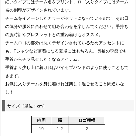
細いタイプにはチーム名をプリント、ロゴ入りタイプにはチーム
名の刻印がデザインされています。
チームをイメージしたカラーがセットになっているので、その日
の気分や服装に合わせて組み合わせを楽しんでください。手持ち
の腕時計やブレスレットとの重ね着けもオススメ。
チームロゴの部分は丸くデザインされているためアクセントに
も。Tシャツなど薄着になる夏場にはもちろん、長袖の季節でも
手首からチラ見せしたくなるアイテム。
手首より少し上に着ければバイセプバンドのように使うこともで
きます。
お気に入りチームを身に着ければ楽しく過ごせること間違いな
し！
サイズ（単位：cm）
内周
幅
ロゴ横幅
19
1.2
2