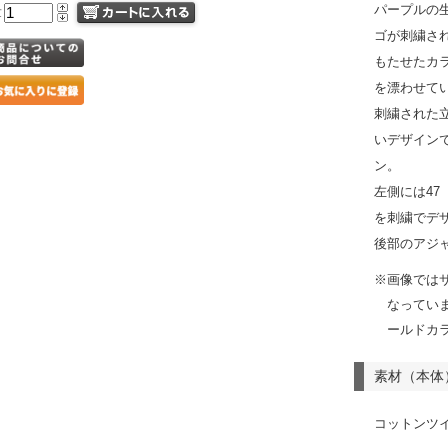
パープルの
量
ゴが刺繍さ
もたせたカ
を漂わせて
刺繍された
いデザイン
ン。
左側には4
を刺繍でデ
後部のアジ
※画像では
なってい
ールドカ
素材（本体
コットンツ