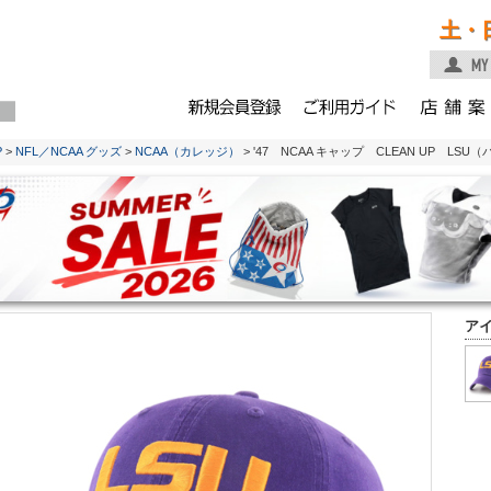
土・
P
>
NFL／NCAA グッズ
>
NCAA（カレッジ）
> '47 NCAA キャップ CLEAN UP LSU
ア