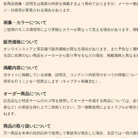
各商品画像・説明文は最新の内容を掲載するよう努めておりますが、メーカー都
ジ・仕様等が変更される場合があります。
画像・カラーについて
ご使用のモニタ環境等により実物とカラーが異なって見える場合があります。掲
販売価格について
オンラインストアと実店舗で販売価格が異なる場合があります。また予告なく価
当店に在庫のない商品をメーカーから取り寄せるなどの場合、掲載価格と異なる
掲載内容について
当サイトに掲載している画像、説明文、コンテンツ内容等のすべての情報につい
用等を行うことを一切禁止します（キャプチャ画像含む）。
オーダー商品について
記念品など特定チームのロゴ等を使用してオーダー作成する商品については、必
者など）の承諾を得た上でご依頼ください。万一無断使用によるトラブルが発生
ねます。
商品の取り扱いについて
万一商品を本来の目的以外で使用して事故等が発生した場合、当店では一切の責