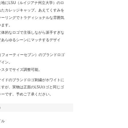
生地にLSU（ルイジアナ州立大学）のロ
れたカレッジキャップ。あえてくすみを
ラーリングでトラディショナルな雰囲気
います。
立体的なロゴで主張しながら派手すぎな
であらゆるシーンにマッチするデザイ
7（フォーティーセブン）のブランドロゴ
ザイン。
ャスタでサイズ調整可能。
サイドのブランドロゴ刺繍がホワイトに
ますが、実物は正面のLSUロゴと同じゴ
ラーです。予めご了承ください。
）
イル