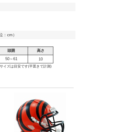
位：cm）
頭囲
高さ
50～61
10
サイズは目安です(平置きで計測)