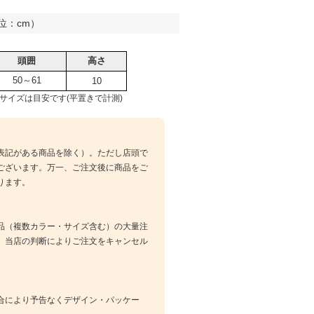
位：cm）
頭囲
高さ
50～61
10
サイズは目安です(平置きで計測)
表記がある商品を除く）。ただし店頭で
ございます。万一、ご注文後に商品をご
ります。
品（複数カラー・サイズ含む）の大量注
、当店の判断によりご注文をキャンセル
合により予告なくデザイン・パッケー