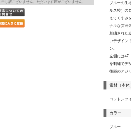
申し訳ございません。ただいま在庫がございません。
ブルーの生地
ルス校）の
えてくすみ
ナルな雰囲
刺繍された
いデザイン
ン。
左側には4
を刺繍でデ
後部のアジ
素材（本体
コットンツ
カラー
ブルー