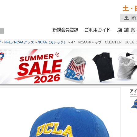
土・
P
>
NFL／NCAA グッズ
>
NCAA（カレッジ）
> '47 NCAA キャップ CLEAN UP UCL
ア