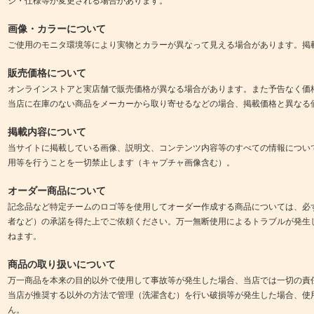
ジ・仕様等が変更される場合があります。
画像・カラーについて
ご使用のモニタ環境等により実物とカラーが異なって見える場合があります。掲
販売価格について
オンラインストアと実店舗で販売価格が異なる場合があります。また予告なく価
当店に在庫のない商品をメーカーから取り寄せるなどの場合、掲載価格と異なる
掲載内容について
当サイトに掲載している画像、説明文、コンテンツ内容等のすべての情報につい
用等を行うことを一切禁止します（キャプチャ画像含む）。
オーダー商品について
記念品など特定チームのロゴ等を使用してオーダー作成する商品については、必
者など）の承諾を得た上でご依頼ください。万一無断使用によるトラブルが発生
ねます。
商品の取り扱いについて
万一商品を本来の目的以外で使用して事故等が発生した場合、当店では一切の責
当店が推奨する以外の方法で管理（洗濯含む）を行い破損等が発生した場合、使
ん。