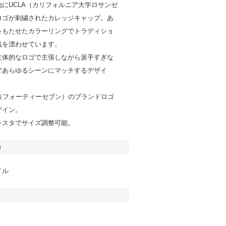
にUCLA（カリフォルニア大学ロサンゼ
ロゴが刺繍されたカレッジキャップ。あ
をもたせたカラーリングでトラディショ
気を漂わせています。
立体的なロゴで主張しながら派手すぎな
であらゆるシーンにマッチするデザイ
7（フォーティーセブン）のブランドロゴ
ザイン。
ャスタでサイズ調整可能。
）
イル