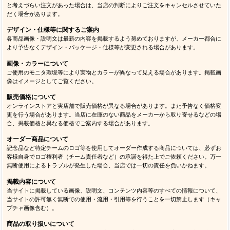
と考えづらい注文があった場合は、当店の判断によりご注文をキャンセルさせていた
だく場合があります。
デザイン・仕様等に関するご案内
各商品画像・説明文は最新の内容を掲載するよう努めておりますが、メーカー都合に
より予告なくデザイン・パッケージ・仕様等が変更される場合があります。
画像・カラーについて
ご使用のモニタ環境等により実物とカラーが異なって見える場合があります。掲載画
像はイメージとしてご覧ください。
販売価格について
オンラインストアと実店舗で販売価格が異なる場合があります。また予告なく価格変
更を行う場合があります。当店に在庫のない商品をメーカーから取り寄せるなどの場
合、掲載価格と異なる価格でご案内する場合があります。
オーダー商品について
記念品など特定チームのロゴ等を使用してオーダー作成する商品については、必ずお
客様自身でロゴ権利者（チーム責任者など）の承諾を得た上でご依頼ください。万一
無断使用によるトラブルが発生した場合、当店では一切の責任を負いかねます。
掲載内容について
当サイトに掲載している画像、説明文、コンテンツ内容等のすべての情報について、
当サイトの許可無く無断での使用・流用・引用等を行うことを一切禁止します（キャ
プチャ画像含む）。
商品の取り扱いについて