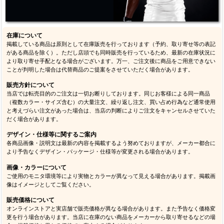
在庫について
掲載している商品は原則として在庫販売を行っております（予約、取り寄せ等の表記
がある商品を除く）。ただし店頭でも同時販売を行っているため、最新の在庫状況に
より取り寄せ手配となる場合がございます。万一、ご注文後に商品をご用意できない
ことが判明した場合は代替商品のご提案をさせていただく場合があります。
販売方針について
当店では転売目的のご注文は一切お断りしております。同じお客様による同一商品
（複数カラー・サイズ含む）の大量注文、繰り返し注文、買い占め行為など通常使用
と考えづらい注文があった場合は、当店の判断によりご注文をキャンセルさせていた
だく場合があります。
デザイン・仕様等に関するご案内
各商品画像・説明文は最新の内容を掲載するよう努めておりますが、メーカー都合に
より予告なくデザイン・パッケージ・仕様等が変更される場合があります。
画像・カラーについて
ご使用のモニタ環境等により実物とカラーが異なって見える場合があります。掲載画
像はイメージとしてご覧ください。
販売価格について
オンラインストアと実店舗で販売価格が異なる場合があります。また予告なく価格変
更を行う場合があります。当店に在庫のない商品をメーカーから取り寄せるなどの場