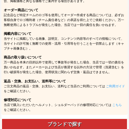
合、掲載価格と異なる価格でご案内する場合があります。
オーダー商品について
記念品など特定チームのロゴ等を使用してオーダー作成する商品については、必ずお
客様自身でロゴ権利者（チーム責任者など）の承諾を得た上でご依頼ください。万一
無断使用によるトラブルが発生した場合、当店では一切の責任を負いかねます。
掲載内容について
当サイトに掲載している画像、説明文、コンテンツ内容等のすべての情報について、
当サイトの許可無く無断での使用・流用・引用等を行うことを一切禁止します（キャ
プチャ画像含む）。
商品の取り扱いについて
万一商品を本来の目的以外で使用して事故等が発生した場合、当店では一切の責任を
負いかねます。またメーカーおよび当店が推奨する以外の方法で管理（洗濯含む）を
行い破損等が発生した場合、使用状況に関わらず交換・返品はできません。
返品・交換、お支払い、送料等について
ご注文商品の返品・交換、お支払い、送料など当店のご利用については
ご利用ガイド
をご確認ください。
修理対応について
当店で購入いただいたヘルメット、ショルダーパッドの修理対応については
こちら
をご確認ください。
ブランドで探す