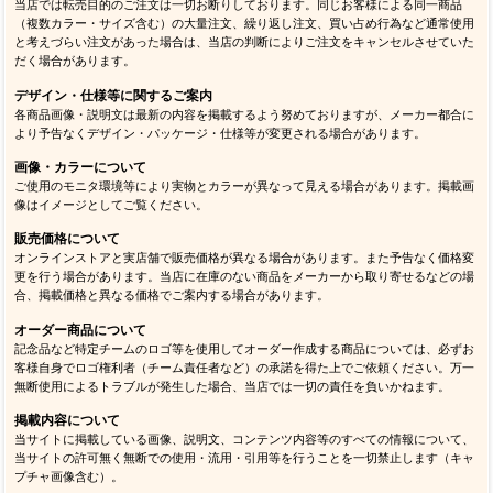
当店では転売目的のご注文は一切お断りしております。同じお客様による同一商品
（複数カラー・サイズ含む）の大量注文、繰り返し注文、買い占め行為など通常使用
と考えづらい注文があった場合は、当店の判断によりご注文をキャンセルさせていた
だく場合があります。
デザイン・仕様等に関するご案内
各商品画像・説明文は最新の内容を掲載するよう努めておりますが、メーカー都合に
より予告なくデザイン・パッケージ・仕様等が変更される場合があります。
画像・カラーについて
ご使用のモニタ環境等により実物とカラーが異なって見える場合があります。掲載画
像はイメージとしてご覧ください。
販売価格について
オンラインストアと実店舗で販売価格が異なる場合があります。また予告なく価格変
更を行う場合があります。当店に在庫のない商品をメーカーから取り寄せるなどの場
合、掲載価格と異なる価格でご案内する場合があります。
オーダー商品について
記念品など特定チームのロゴ等を使用してオーダー作成する商品については、必ずお
客様自身でロゴ権利者（チーム責任者など）の承諾を得た上でご依頼ください。万一
無断使用によるトラブルが発生した場合、当店では一切の責任を負いかねます。
掲載内容について
当サイトに掲載している画像、説明文、コンテンツ内容等のすべての情報について、
当サイトの許可無く無断での使用・流用・引用等を行うことを一切禁止します（キャ
プチャ画像含む）。