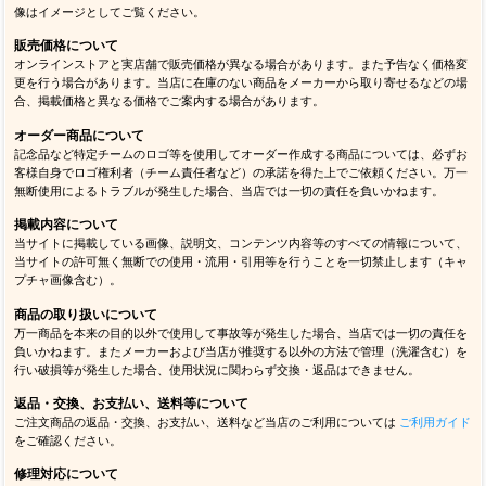
像はイメージとしてご覧ください。
販売価格について
オンラインストアと実店舗で販売価格が異なる場合があります。また予告なく価格変
更を行う場合があります。当店に在庫のない商品をメーカーから取り寄せるなどの場
合、掲載価格と異なる価格でご案内する場合があります。
オーダー商品について
記念品など特定チームのロゴ等を使用してオーダー作成する商品については、必ずお
客様自身でロゴ権利者（チーム責任者など）の承諾を得た上でご依頼ください。万一
無断使用によるトラブルが発生した場合、当店では一切の責任を負いかねます。
掲載内容について
当サイトに掲載している画像、説明文、コンテンツ内容等のすべての情報について、
当サイトの許可無く無断での使用・流用・引用等を行うことを一切禁止します（キャ
プチャ画像含む）。
商品の取り扱いについて
万一商品を本来の目的以外で使用して事故等が発生した場合、当店では一切の責任を
負いかねます。またメーカーおよび当店が推奨する以外の方法で管理（洗濯含む）を
行い破損等が発生した場合、使用状況に関わらず交換・返品はできません。
返品・交換、お支払い、送料等について
ご注文商品の返品・交換、お支払い、送料など当店のご利用については
ご利用ガイド
をご確認ください。
修理対応について