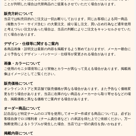
ことが判明した場合は代替商品のご提案をさせていただく場合があります。
販売方針について
当店では転売目的のご注文は一切お断りしております。同じお客様による同一商品
（複数カラー・サイズ含む）の大量注文、繰り返し注文、買い占め行為など通常使用
と考えづらい注文があった場合は、当店の判断によりご注文をキャンセルさせていた
だく場合があります。
デザイン・仕様等に関するご案内
各商品画像・説明文は最新の内容を掲載するよう努めておりますが、メーカー都合に
より予告なくデザイン・パッケージ・仕様等が変更される場合があります。
画像・カラーについて
ご使用のモニタ環境等により実物とカラーが異なって見える場合があります。掲載画
像はイメージとしてご覧ください。
販売価格について
オンラインストアと実店舗で販売価格が異なる場合があります。また予告なく価格変
更を行う場合があります。当店に在庫のない商品をメーカーから取り寄せるなどの場
合、掲載価格と異なる価格でご案内する場合があります。
オーダー商品について
記念品など特定チームのロゴ等を使用してオーダー作成する商品については、必ずお
客様自身でロゴ権利者（チーム責任者など）の承諾を得た上でご依頼ください。万一
無断使用によるトラブルが発生した場合、当店では一切の責任を負いかねます。
掲載内容について