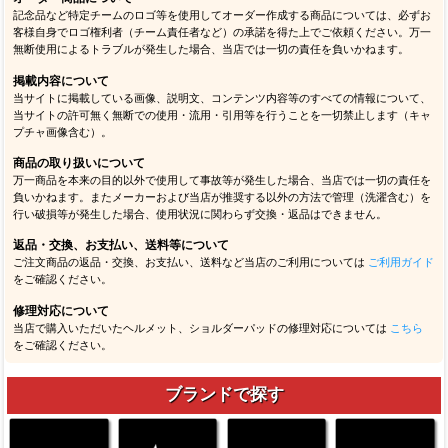
記念品など特定チームのロゴ等を使用してオーダー作成する商品については、必ずお
客様自身でロゴ権利者（チーム責任者など）の承諾を得た上でご依頼ください。万一
無断使用によるトラブルが発生した場合、当店では一切の責任を負いかねます。
掲載内容について
当サイトに掲載している画像、説明文、コンテンツ内容等のすべての情報について、
当サイトの許可無く無断での使用・流用・引用等を行うことを一切禁止します（キャ
プチャ画像含む）。
商品の取り扱いについて
万一商品を本来の目的以外で使用して事故等が発生した場合、当店では一切の責任を
負いかねます。またメーカーおよび当店が推奨する以外の方法で管理（洗濯含む）を
行い破損等が発生した場合、使用状況に関わらず交換・返品はできません。
返品・交換、お支払い、送料等について
ご注文商品の返品・交換、お支払い、送料など当店のご利用については
ご利用ガイド
をご確認ください。
修理対応について
当店で購入いただいたヘルメット、ショルダーパッドの修理対応については
こちら
をご確認ください。
ブランドで探す