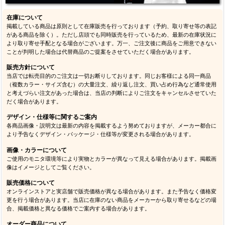
在庫について
掲載している商品は原則として在庫販売を行っております（予約、取り寄せ等の表記
がある商品を除く）。ただし店頭でも同時販売を行っているため、最新の在庫状況に
より取り寄せ手配となる場合がございます。万一、ご注文後に商品をご用意できない
ことが判明した場合は代替商品のご提案をさせていただく場合があります。
販売方針について
当店では転売目的のご注文は一切お断りしております。同じお客様による同一商品
（複数カラー・サイズ含む）の大量注文、繰り返し注文、買い占め行為など通常使用
と考えづらい注文があった場合は、当店の判断によりご注文をキャンセルさせていた
だく場合があります。
デザイン・仕様等に関するご案内
各商品画像・説明文は最新の内容を掲載するよう努めておりますが、メーカー都合に
より予告なくデザイン・パッケージ・仕様等が変更される場合があります。
画像・カラーについて
ご使用のモニタ環境等により実物とカラーが異なって見える場合があります。掲載画
像はイメージとしてご覧ください。
販売価格について
オンラインストアと実店舗で販売価格が異なる場合があります。また予告なく価格変
更を行う場合があります。当店に在庫のない商品をメーカーから取り寄せるなどの場
合、掲載価格と異なる価格でご案内する場合があります。
オーダー商品について