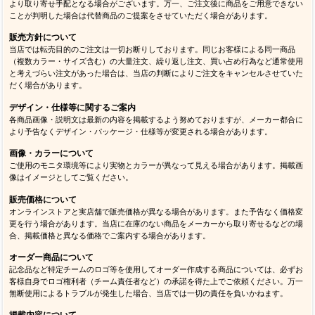
より取り寄せ手配となる場合がございます。万一、ご注文後に商品をご用意できない
ことが判明した場合は代替商品のご提案をさせていただく場合があります。
販売方針について
当店では転売目的のご注文は一切お断りしております。同じお客様による同一商品
（複数カラー・サイズ含む）の大量注文、繰り返し注文、買い占め行為など通常使用
と考えづらい注文があった場合は、当店の判断によりご注文をキャンセルさせていた
だく場合があります。
デザイン・仕様等に関するご案内
各商品画像・説明文は最新の内容を掲載するよう努めておりますが、メーカー都合に
より予告なくデザイン・パッケージ・仕様等が変更される場合があります。
画像・カラーについて
ご使用のモニタ環境等により実物とカラーが異なって見える場合があります。掲載画
像はイメージとしてご覧ください。
販売価格について
オンラインストアと実店舗で販売価格が異なる場合があります。また予告なく価格変
更を行う場合があります。当店に在庫のない商品をメーカーから取り寄せるなどの場
合、掲載価格と異なる価格でご案内する場合があります。
オーダー商品について
記念品など特定チームのロゴ等を使用してオーダー作成する商品については、必ずお
客様自身でロゴ権利者（チーム責任者など）の承諾を得た上でご依頼ください。万一
無断使用によるトラブルが発生した場合、当店では一切の責任を負いかねます。