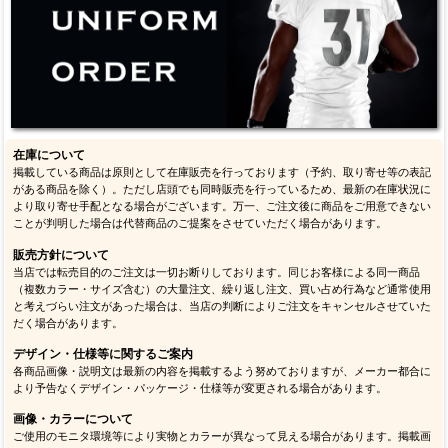
在庫について
掲載している商品は原則として在庫販売を行っております（予約、取り寄せ等の表記
がある商品を除く）。ただし店頭でも同時販売を行っているため、最新の在庫状況に
より取り寄せ手配となる場合がございます。万一、ご注文後に商品をご用意できない
ことが判明した場合は代替商品のご提案をさせていただく場合があります。
販売方針について
当店では転売目的のご注文は一切お断りしております。同じお客様による同一商品
（複数カラー・サイズ含む）の大量注文、繰り返し注文、買い占め行為など通常使用
と考えづらい注文があった場合は、当店の判断によりご注文をキャンセルさせていた
だく場合があります。
デザイン・仕様等に関するご案内
各商品画像・説明文は最新の内容を掲載するよう努めておりますが、メーカー都合に
より予告なくデザイン・パッケージ・仕様等が変更される場合があります。
画像・カラーについて
ご使用のモニタ環境等により実物とカラーが異なって見える場合があります。掲載画