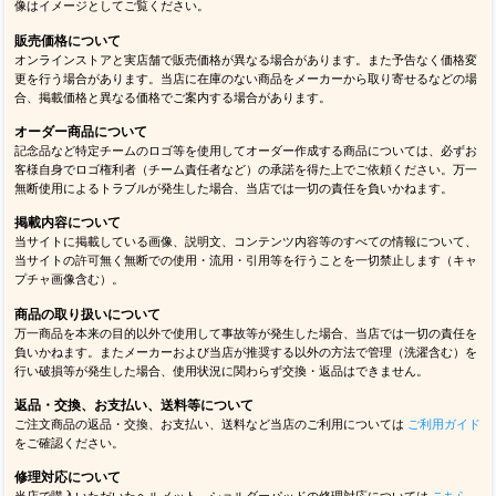
像はイメージとしてご覧ください。
販売価格について
オンラインストアと実店舗で販売価格が異なる場合があります。また予告なく価格変
更を行う場合があります。当店に在庫のない商品をメーカーから取り寄せるなどの場
合、掲載価格と異なる価格でご案内する場合があります。
オーダー商品について
記念品など特定チームのロゴ等を使用してオーダー作成する商品については、必ずお
客様自身でロゴ権利者（チーム責任者など）の承諾を得た上でご依頼ください。万一
無断使用によるトラブルが発生した場合、当店では一切の責任を負いかねます。
掲載内容について
当サイトに掲載している画像、説明文、コンテンツ内容等のすべての情報について、
当サイトの許可無く無断での使用・流用・引用等を行うことを一切禁止します（キャ
プチャ画像含む）。
商品の取り扱いについて
万一商品を本来の目的以外で使用して事故等が発生した場合、当店では一切の責任を
負いかねます。またメーカーおよび当店が推奨する以外の方法で管理（洗濯含む）を
行い破損等が発生した場合、使用状況に関わらず交換・返品はできません。
返品・交換、お支払い、送料等について
ご注文商品の返品・交換、お支払い、送料など当店のご利用については
ご利用ガイド
をご確認ください。
修理対応について