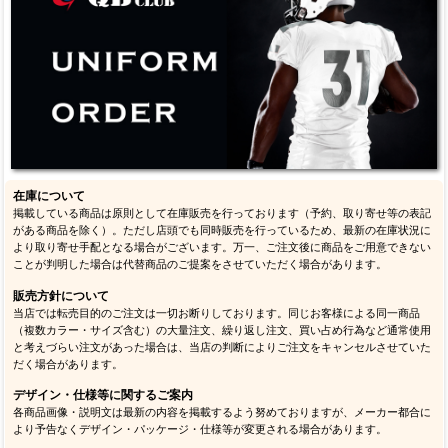
在庫について
掲載している商品は原則として在庫販売を行っております（予約、取り寄せ等の表記
がある商品を除く）。ただし店頭でも同時販売を行っているため、最新の在庫状況に
より取り寄せ手配となる場合がございます。万一、ご注文後に商品をご用意できない
ことが判明した場合は代替商品のご提案をさせていただく場合があります。
販売方針について
当店では転売目的のご注文は一切お断りしております。同じお客様による同一商品
（複数カラー・サイズ含む）の大量注文、繰り返し注文、買い占め行為など通常使用
と考えづらい注文があった場合は、当店の判断によりご注文をキャンセルさせていた
だく場合があります。
デザイン・仕様等に関するご案内
各商品画像・説明文は最新の内容を掲載するよう努めておりますが、メーカー都合に
より予告なくデザイン・パッケージ・仕様等が変更される場合があります。