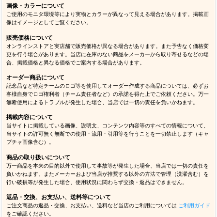
画像・カラーについて
ご使用のモニタ環境等により実物とカラーが異なって見える場合があります。掲載画
像はイメージとしてご覧ください。
販売価格について
オンラインストアと実店舗で販売価格が異なる場合があります。また予告なく価格変
更を行う場合があります。当店に在庫のない商品をメーカーから取り寄せるなどの場
合、掲載価格と異なる価格でご案内する場合があります。
オーダー商品について
記念品など特定チームのロゴ等を使用してオーダー作成する商品については、必ずお
客様自身でロゴ権利者（チーム責任者など）の承諾を得た上でご依頼ください。万一
無断使用によるトラブルが発生した場合、当店では一切の責任を負いかねます。
掲載内容について
当サイトに掲載している画像、説明文、コンテンツ内容等のすべての情報について、
当サイトの許可無く無断での使用・流用・引用等を行うことを一切禁止します（キャ
プチャ画像含む）。
商品の取り扱いについて
万一商品を本来の目的以外で使用して事故等が発生した場合、当店では一切の責任を
負いかねます。またメーカーおよび当店が推奨する以外の方法で管理（洗濯含む）を
行い破損等が発生した場合、使用状況に関わらず交換・返品はできません。
返品・交換、お支払い、送料等について
ご注文商品の返品・交換、お支払い、送料など当店のご利用については
ご利用ガイド
をご確認ください。