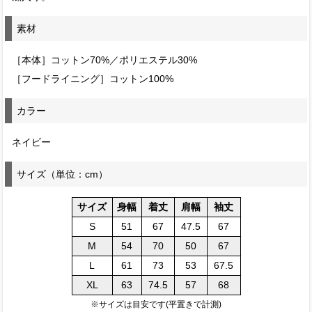
素材
［本体］コットン70%／ポリエステル30%
［フードライニング］コットン100%
カラー
ネイビー
サイズ（単位：cm）
サイズ
身幅
着丈
肩幅
袖丈
S
51
67
47.5
67
M
54
70
50
67
L
61
73
53
67.5
XL
63
74.5
57
68
※サイズは目安です(平置きで計測)