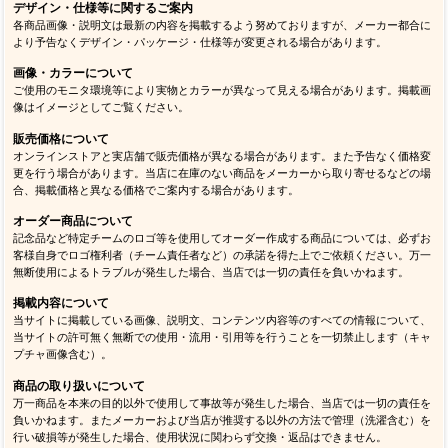
デザイン・仕様等に関するご案内
各商品画像・説明文は最新の内容を掲載するよう努めておりますが、メーカー都合に
より予告なくデザイン・パッケージ・仕様等が変更される場合があります。
画像・カラーについて
ご使用のモニタ環境等により実物とカラーが異なって見える場合があります。掲載画
像はイメージとしてご覧ください。
販売価格について
オンラインストアと実店舗で販売価格が異なる場合があります。また予告なく価格変
更を行う場合があります。当店に在庫のない商品をメーカーから取り寄せるなどの場
合、掲載価格と異なる価格でご案内する場合があります。
オーダー商品について
記念品など特定チームのロゴ等を使用してオーダー作成する商品については、必ずお
客様自身でロゴ権利者（チーム責任者など）の承諾を得た上でご依頼ください。万一
無断使用によるトラブルが発生した場合、当店では一切の責任を負いかねます。
掲載内容について
当サイトに掲載している画像、説明文、コンテンツ内容等のすべての情報について、
当サイトの許可無く無断での使用・流用・引用等を行うことを一切禁止します（キャ
プチャ画像含む）。
商品の取り扱いについて
万一商品を本来の目的以外で使用して事故等が発生した場合、当店では一切の責任を
負いかねます。またメーカーおよび当店が推奨する以外の方法で管理（洗濯含む）を
行い破損等が発生した場合、使用状況に関わらず交換・返品はできません。