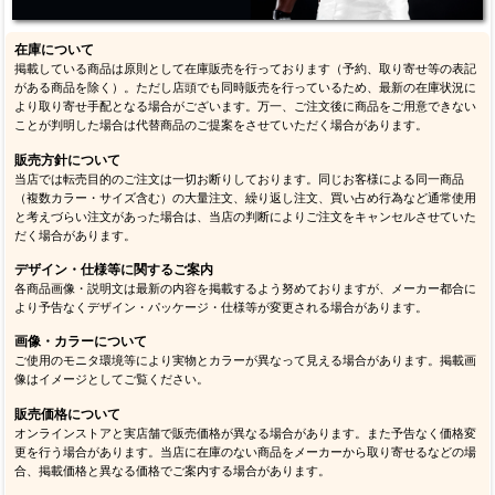
在庫について
掲載している商品は原則として在庫販売を行っております（予約、取り寄せ等の表記
がある商品を除く）。ただし店頭でも同時販売を行っているため、最新の在庫状況に
より取り寄せ手配となる場合がございます。万一、ご注文後に商品をご用意できない
ことが判明した場合は代替商品のご提案をさせていただく場合があります。
販売方針について
当店では転売目的のご注文は一切お断りしております。同じお客様による同一商品
（複数カラー・サイズ含む）の大量注文、繰り返し注文、買い占め行為など通常使用
と考えづらい注文があった場合は、当店の判断によりご注文をキャンセルさせていた
だく場合があります。
デザイン・仕様等に関するご案内
各商品画像・説明文は最新の内容を掲載するよう努めておりますが、メーカー都合に
より予告なくデザイン・パッケージ・仕様等が変更される場合があります。
画像・カラーについて
ご使用のモニタ環境等により実物とカラーが異なって見える場合があります。掲載画
像はイメージとしてご覧ください。
販売価格について
オンラインストアと実店舗で販売価格が異なる場合があります。また予告なく価格変
更を行う場合があります。当店に在庫のない商品をメーカーから取り寄せるなどの場
合、掲載価格と異なる価格でご案内する場合があります。