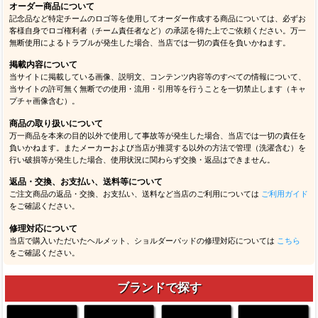
オーダー商品について
記念品など特定チームのロゴ等を使用してオーダー作成する商品については、必ずお
客様自身でロゴ権利者（チーム責任者など）の承諾を得た上でご依頼ください。万一
無断使用によるトラブルが発生した場合、当店では一切の責任を負いかねます。
掲載内容について
当サイトに掲載している画像、説明文、コンテンツ内容等のすべての情報について、
当サイトの許可無く無断での使用・流用・引用等を行うことを一切禁止します（キャ
プチャ画像含む）。
商品の取り扱いについて
万一商品を本来の目的以外で使用して事故等が発生した場合、当店では一切の責任を
負いかねます。またメーカーおよび当店が推奨する以外の方法で管理（洗濯含む）を
行い破損等が発生した場合、使用状況に関わらず交換・返品はできません。
返品・交換、お支払い、送料等について
ご注文商品の返品・交換、お支払い、送料など当店のご利用については
ご利用ガイド
をご確認ください。
修理対応について
当店で購入いただいたヘルメット、ショルダーパッドの修理対応については
こちら
をご確認ください。
ブランドで探す