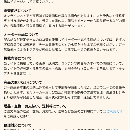
像はイメージとしてご覧ください。
販売価格について
オンラインストアと実店舗で販売価格が異なる場合があります。また予告なく価格変
更を行う場合があります。当店に在庫のない商品をメーカーから取り寄せるなどの場
合、掲載価格と異なる価格でご案内する場合があります。
オーダー商品について
記念品など特定チームのロゴ等を使用してオーダー作成する商品については、必ずお
客様自身でロゴ権利者（チーム責任者など）の承諾を得た上でご依頼ください。万一
無断使用によるトラブルが発生した場合、当店では一切の責任を負いかねます。
掲載内容について
当サイトに掲載している画像、説明文、コンテンツ内容等のすべての情報について、
当サイトの許可無く無断での使用・流用・引用等を行うことを一切禁止します（キャ
プチャ画像含む）。
商品の取り扱いについて
万一商品を本来の目的以外で使用して事故等が発生した場合、当店では一切の責任を
負いかねます。またメーカーおよび当店が推奨する以外の方法で管理（洗濯含む）を
行い破損等が発生した場合、使用状況に関わらず交換・返品はできません。
返品・交換、お支払い、送料等について
ご注文商品の返品・交換、お支払い、送料など当店のご利用については
ご利用ガイド
をご確認ください。
修理対応について