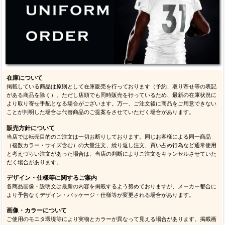
在庫について
掲載している商品は原則として在庫販売を行っております（予約、取り寄せ等の表記
がある商品を除く）。ただし店頭でも同時販売を行っているため、最新の在庫状況に
より取り寄せ手配となる場合がございます。万一、ご注文後に商品をご用意できない
ことが判明した場合は代替商品のご提案をさせていただく場合があります。
販売方針について
当店では転売目的のご注文は一切お断りしております。同じお客様による同一商品
（複数カラー・サイズ含む）の大量注文、繰り返し注文、買い占め行為など通常使用
と考えづらい注文があった場合は、当店の判断によりご注文をキャンセルさせていた
だく場合があります。
デザイン・仕様等に関するご案内
各商品画像・説明文は最新の内容を掲載するよう努めておりますが、メーカー都合に
より予告なくデザイン・パッケージ・仕様等が変更される場合があります。
画像・カラーについて
ご使用のモニタ環境等により実物とカラーが異なって見える場合があります。掲載画