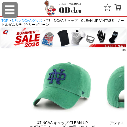
TOP
>
NFL／NCAA グッズ
> '47 NCAA キャップ CLEAN UP VINTAGE ノー
トルダム大学（ケリーグリーン）
'47 NCAA キャップ CLEAN UP
アジャス