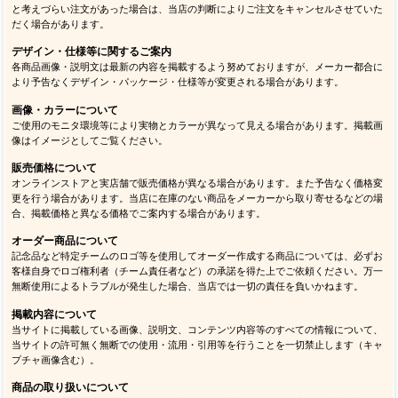
と考えづらい注文があった場合は、当店の判断によりご注文をキャンセルさせていた
だく場合があります。
デザイン・仕様等に関するご案内
各商品画像・説明文は最新の内容を掲載するよう努めておりますが、メーカー都合に
より予告なくデザイン・パッケージ・仕様等が変更される場合があります。
画像・カラーについて
ご使用のモニタ環境等により実物とカラーが異なって見える場合があります。掲載画
像はイメージとしてご覧ください。
販売価格について
オンラインストアと実店舗で販売価格が異なる場合があります。また予告なく価格変
更を行う場合があります。当店に在庫のない商品をメーカーから取り寄せるなどの場
合、掲載価格と異なる価格でご案内する場合があります。
オーダー商品について
記念品など特定チームのロゴ等を使用してオーダー作成する商品については、必ずお
客様自身でロゴ権利者（チーム責任者など）の承諾を得た上でご依頼ください。万一
無断使用によるトラブルが発生した場合、当店では一切の責任を負いかねます。
掲載内容について
当サイトに掲載している画像、説明文、コンテンツ内容等のすべての情報について、
当サイトの許可無く無断での使用・流用・引用等を行うことを一切禁止します（キャ
プチャ画像含む）。
商品の取り扱いについて