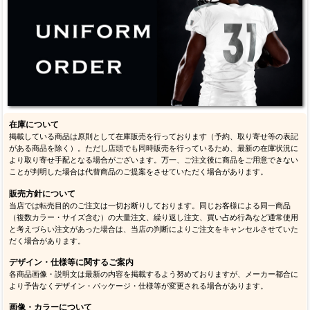
在庫について
掲載している商品は原則として在庫販売を行っております（予約、取り寄せ等の表記
がある商品を除く）。ただし店頭でも同時販売を行っているため、最新の在庫状況に
より取り寄せ手配となる場合がございます。万一、ご注文後に商品をご用意できない
ことが判明した場合は代替商品のご提案をさせていただく場合があります。
販売方針について
当店では転売目的のご注文は一切お断りしております。同じお客様による同一商品
（複数カラー・サイズ含む）の大量注文、繰り返し注文、買い占め行為など通常使用
と考えづらい注文があった場合は、当店の判断によりご注文をキャンセルさせていた
だく場合があります。
デザイン・仕様等に関するご案内
各商品画像・説明文は最新の内容を掲載するよう努めておりますが、メーカー都合に
より予告なくデザイン・パッケージ・仕様等が変更される場合があります。
画像・カラーについて