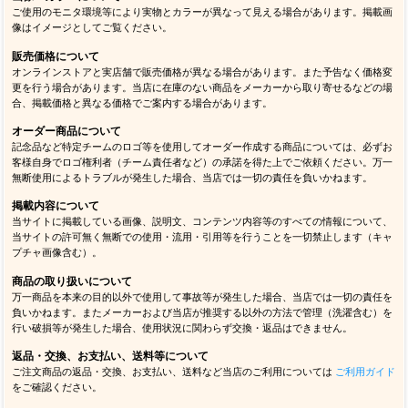
ご使用のモニタ環境等により実物とカラーが異なって見える場合があります。掲載画
像はイメージとしてご覧ください。
販売価格について
オンラインストアと実店舗で販売価格が異なる場合があります。また予告なく価格変
更を行う場合があります。当店に在庫のない商品をメーカーから取り寄せるなどの場
合、掲載価格と異なる価格でご案内する場合があります。
オーダー商品について
記念品など特定チームのロゴ等を使用してオーダー作成する商品については、必ずお
客様自身でロゴ権利者（チーム責任者など）の承諾を得た上でご依頼ください。万一
無断使用によるトラブルが発生した場合、当店では一切の責任を負いかねます。
掲載内容について
当サイトに掲載している画像、説明文、コンテンツ内容等のすべての情報について、
当サイトの許可無く無断での使用・流用・引用等を行うことを一切禁止します（キャ
プチャ画像含む）。
商品の取り扱いについて
万一商品を本来の目的以外で使用して事故等が発生した場合、当店では一切の責任を
負いかねます。またメーカーおよび当店が推奨する以外の方法で管理（洗濯含む）を
行い破損等が発生した場合、使用状況に関わらず交換・返品はできません。
返品・交換、お支払い、送料等について
ご注文商品の返品・交換、お支払い、送料など当店のご利用については
ご利用ガイド
をご確認ください。