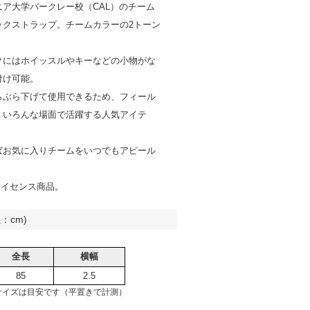
ニア大学バークレー校（CAL）のチーム
ックストラップ。チームカラーの2トーン
クにはホイッスルやキーなどの小物がな
付け可能。
らぶら下げて使用できるため、フィール
くいろんな場面で活躍する人気アイテ
ばお気に入りチームをいつでもアピール
ライセンス商品。
：cm)
全長
横幅
85
2.5
サイズは目安です（平置きで計測）