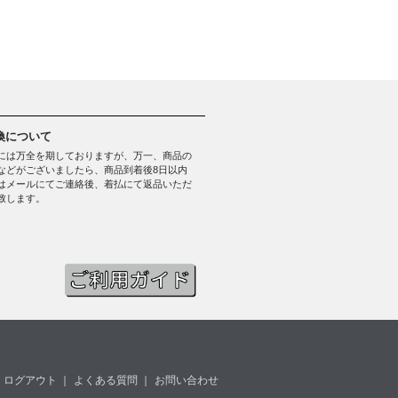
換について
には万全を期しておりますが、万一、商品の
などがございましたら、商品到着後8日以内
はメールにてご連絡後、着払にて返品いただ
致します。
ログアウト
｜
よくある質問
｜
お問い合わせ