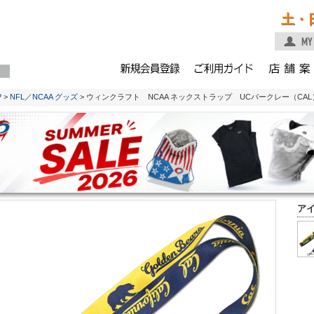
土・
P
>
NFL／NCAA グッズ
> ウィンクラフト NCAA ネックストラップ UCバークレー（CAL
ア