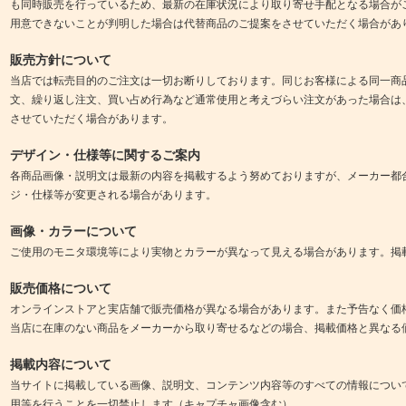
も同時販売を行っているため、最新の在庫状況により取り寄せ手配となる場合が
用意できないことが判明した場合は代替商品のご提案をさせていただく場合があ
販売方針について
当店では転売目的のご注文は一切お断りしております。同じお客様による同一商
文、繰り返し注文、買い占め行為など通常使用と考えづらい注文があった場合は
させていただく場合があります。
デザイン・仕様等に関するご案内
各商品画像・説明文は最新の内容を掲載するよう努めておりますが、メーカー都
ジ・仕様等が変更される場合があります。
画像・カラーについて
ご使用のモニタ環境等により実物とカラーが異なって見える場合があります。掲
販売価格について
オンラインストアと実店舗で販売価格が異なる場合があります。また予告なく価
当店に在庫のない商品をメーカーから取り寄せるなどの場合、掲載価格と異なる
掲載内容について
当サイトに掲載している画像、説明文、コンテンツ内容等のすべての情報につい
用等を行うことを一切禁止します（キャプチャ画像含む）。