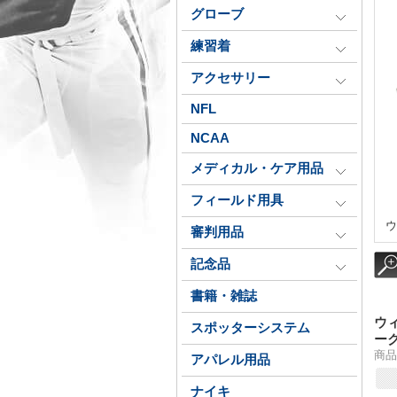
グローブ
練習着
アクセサリー
NFL
NCAA
メディカル・ケア用品
フィールド用具
ウ
審判用品
記念品
書籍・雑誌
ウ
スポッターシステム
ー
商品番
アパレル用品
ナイキ