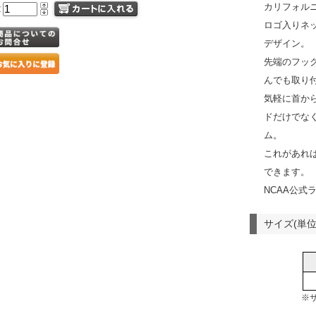
カリフォル
量
ロゴ入りネ
デザイン。
先端のフッ
んでも取り
気軽に首か
ドだけでな
ム。
これがあれ
できます。
NCAA公式
サイズ(単位
※