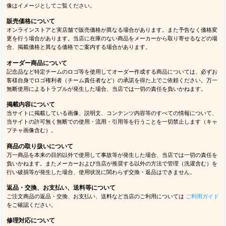
像はイメージとしてご覧ください。
販売価格について
オンラインストアと実店舗で販売価格が異なる場合があります。また予告なく価格変
更を行う場合があります。当店に在庫のない商品をメーカーから取り寄せるなどの場
合、掲載価格と異なる価格でご案内する場合があります。
オーダー商品について
記念品など特定チームのロゴ等を使用してオーダー作成する商品については、必ずお
客様自身でロゴ権利者（チーム責任者など）の承諾を得た上でご依頼ください。万一
無断使用によるトラブルが発生した場合、当店では一切の責任を負いかねます。
掲載内容について
当サイトに掲載している画像、説明文、コンテンツ内容等のすべての情報について、
当サイトの許可無く無断での使用・流用・引用等を行うことを一切禁止します（キャ
プチャ画像含む）。
商品の取り扱いについて
万一商品を本来の目的以外で使用して事故等が発生した場合、当店では一切の責任を
負いかねます。またメーカーおよび当店が推奨する以外の方法で管理（洗濯含む）を
行い破損等が発生した場合、使用状況に関わらず交換・返品はできません。
返品・交換、お支払い、送料等について
ご注文商品の返品・交換、お支払い、送料など当店のご利用については
ご利用ガイド
をご確認ください。
修理対応について