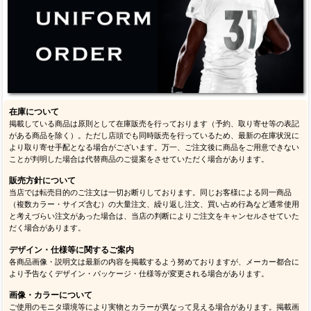
在庫について
掲載している商品は原則として在庫販売を行っております（予約、取り寄せ等の表記
がある商品を除く）。ただし店頭でも同時販売を行っているため、最新の在庫状況に
より取り寄せ手配となる場合がございます。万一、ご注文後に商品をご用意できない
ことが判明した場合は代替商品のご提案をさせていただく場合があります。
販売方針について
当店では転売目的のご注文は一切お断りしております。同じお客様による同一商品
（複数カラー・サイズ含む）の大量注文、繰り返し注文、買い占め行為など通常使用
と考えづらい注文があった場合は、当店の判断によりご注文をキャンセルさせていた
だく場合があります。
デザイン・仕様等に関するご案内
各商品画像・説明文は最新の内容を掲載するよう努めておりますが、メーカー都合に
より予告なくデザイン・パッケージ・仕様等が変更される場合があります。
画像・カラーについて
ご使用のモニタ環境等により実物とカラーが異なって見える場合があります。掲載画