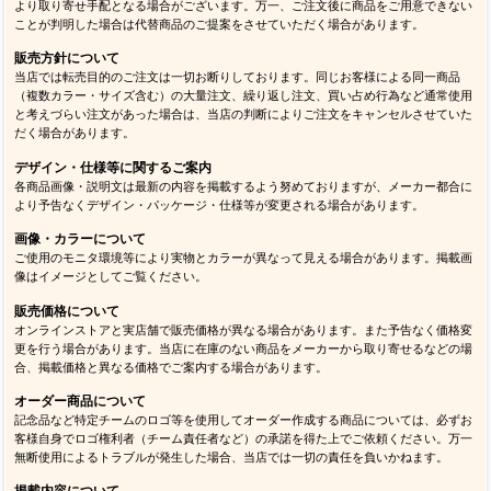
より取り寄せ手配となる場合がございます。万一、ご注文後に商品をご用意できない
ことが判明した場合は代替商品のご提案をさせていただく場合があります。
販売方針について
当店では転売目的のご注文は一切お断りしております。同じお客様による同一商品
（複数カラー・サイズ含む）の大量注文、繰り返し注文、買い占め行為など通常使用
と考えづらい注文があった場合は、当店の判断によりご注文をキャンセルさせていた
だく場合があります。
デザイン・仕様等に関するご案内
各商品画像・説明文は最新の内容を掲載するよう努めておりますが、メーカー都合に
より予告なくデザイン・パッケージ・仕様等が変更される場合があります。
画像・カラーについて
ご使用のモニタ環境等により実物とカラーが異なって見える場合があります。掲載画
像はイメージとしてご覧ください。
販売価格について
オンラインストアと実店舗で販売価格が異なる場合があります。また予告なく価格変
更を行う場合があります。当店に在庫のない商品をメーカーから取り寄せるなどの場
合、掲載価格と異なる価格でご案内する場合があります。
オーダー商品について
記念品など特定チームのロゴ等を使用してオーダー作成する商品については、必ずお
客様自身でロゴ権利者（チーム責任者など）の承諾を得た上でご依頼ください。万一
無断使用によるトラブルが発生した場合、当店では一切の責任を負いかねます。