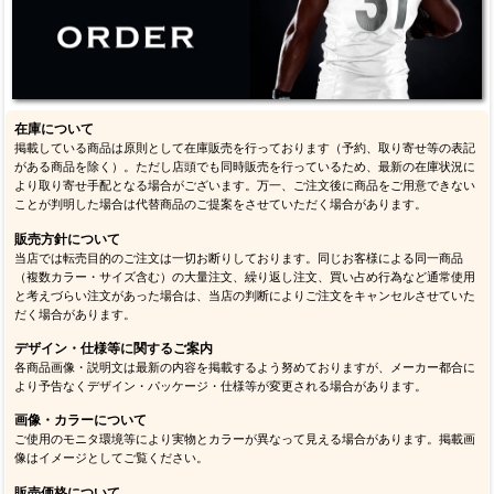
在庫について
掲載している商品は原則として在庫販売を行っております（予約、取り寄せ等の表記
がある商品を除く）。ただし店頭でも同時販売を行っているため、最新の在庫状況に
より取り寄せ手配となる場合がございます。万一、ご注文後に商品をご用意できない
ことが判明した場合は代替商品のご提案をさせていただく場合があります。
販売方針について
当店では転売目的のご注文は一切お断りしております。同じお客様による同一商品
（複数カラー・サイズ含む）の大量注文、繰り返し注文、買い占め行為など通常使用
と考えづらい注文があった場合は、当店の判断によりご注文をキャンセルさせていた
だく場合があります。
デザイン・仕様等に関するご案内
各商品画像・説明文は最新の内容を掲載するよう努めておりますが、メーカー都合に
より予告なくデザイン・パッケージ・仕様等が変更される場合があります。
画像・カラーについて
ご使用のモニタ環境等により実物とカラーが異なって見える場合があります。掲載画
像はイメージとしてご覧ください。
販売価格について