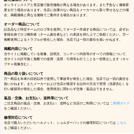
オンラインストアと実店舗で販売価格が異なる場合があります。また予告なく価格変
更を行う場合があります。当店に在庫のない商品をメーカーから取り寄せるなどの場
合、掲載価格と異なる価格でご案内する場合があります。
オーダー商品について
記念品など特定チームのロゴ等を使用してオーダー作成する商品については、必ずお
客様自身でロゴ権利者（チーム責任者など）の承諾を得た上でご依頼ください。万一
無断使用によるトラブルが発生した場合、当店では一切の責任を負いかねます。
掲載内容について
当サイトに掲載している画像、説明文、コンテンツ内容等のすべての情報について、
当サイトの許可無く無断での使用・流用・引用等を行うことを一切禁止します（キャ
プチャ画像含む）。
商品の取り扱いについて
万一商品を本来の目的以外で使用して事故等が発生した場合、当店では一切の責任を
負いかねます。またメーカーおよび当店が推奨する以外の方法で管理（洗濯含む）を
行い破損等が発生した場合、使用状況に関わらず交換・返品はできません。
返品・交換、お支払い、送料等について
ご注文商品の返品・交換、お支払い、送料など当店のご利用については
ご利用ガイド
をご確認ください。
修理対応について
当店で購入いただいたヘルメット、ショルダーパッドの修理対応については
こちら
をご確認ください。