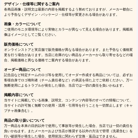
デザイン・仕様等に関するご案内
各商品画像・説明文は最新の内容を掲載するよう努めておりますが、メーカー都合に
より予告なくデザイン・パッケージ・仕様等が変更される場合があります。
画像・カラーについて
ご使用のモニタ環境等により実物とカラーが異なって見える場合があります。掲載画
像はイメージとしてご覧ください。
販売価格について
オンラインストアと実店舗で販売価格が異なる場合があります。また予告なく価格変
更を行う場合があります。当店に在庫のない商品をメーカーから取り寄せるなどの場
合、掲載価格と異なる価格でご案内する場合があります。
オーダー商品について
記念品など特定チームのロゴ等を使用してオーダー作成する商品については、必ずお
客様自身でロゴ権利者（チーム責任者など）の承諾を得た上でご依頼ください。万一
無断使用によるトラブルが発生した場合、当店では一切の責任を負いかねます。
掲載内容について
当サイトに掲載している画像、説明文、コンテンツ内容等のすべての情報について、
当サイトの許可無く無断での使用・流用・引用等を行うことを一切禁止します（キャ
プチャ画像含む）。
商品の取り扱いについて
万一商品を本来の目的以外で使用して事故等が発生した場合、当店では一切の責任を
負いかねます。またメーカーおよび当店が推奨する以外の方法で管理（洗濯含む）を
行い破損等が発生した場合、使用状況に関わらず交換・返品はできません。