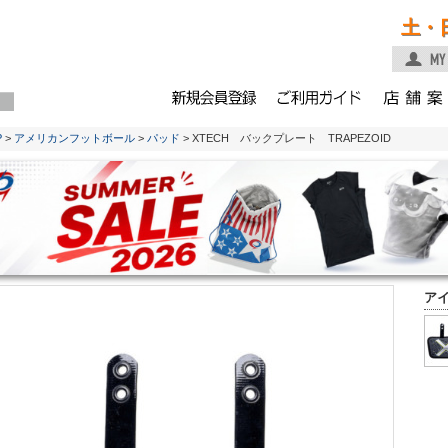
土・
P
>
アメリカンフットボール
>
パッド
> XTECH バックプレート TRAPEZOID
ア