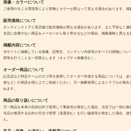
画像・カラーについて
ご使用のモニタ環境等により実物とカラーが異なって見える場合があります。掲
販売価格について
オンラインストアと実店舗で販売価格が異なる場合があります。また予告なく価
当店に在庫のない商品をメーカーから取り寄せるなどの場合、掲載価格と異なる
掲載内容について
当サイトに掲載している画像、説明文、コンテンツ内容等のすべての情報につい
用等を行うことを一切禁止します（キャプチャ画像含む）。
オーダー商品について
記念品など特定チームのロゴ等を使用してオーダー作成する商品については、必
者など）の承諾を得た上でご依頼ください。万一無断使用によるトラブルが発生
ねます。
商品の取り扱いについて
万一商品を本来の目的以外で使用して事故等が発生した場合、当店では一切の責
当店が推奨する以外の方法で管理（洗濯含む）を行い破損等が発生した場合、使
ん。