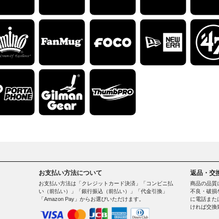
お支払い方法について
返品・交
お支払い方法は「クレジットカード決済」「コンビニ払
商品の品質
い（前払い）」「銀行振込（前払い）」「代金引換」
不良・破損
「Amazon Pay」からお選びいただけます。
に電話また
ければ交換
。