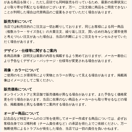
がある商品を除く）。ただし店頭でも同時販売を行っているため、最新の在庫状況に
より取り寄せ手配となる場合がございます。万一、ご注文後に商品をご用意できない
ことが判明した場合は代替商品のご提案をさせていただく場合があります。
販売方針について
当店では転売目的のご注文は一切お断りしております。同じお客様による同一商品
（複数カラー・サイズ含む）の大量注文、繰り返し注文、買い占め行為など通常使用
と考えづらい注文があった場合は、当店の判断によりご注文をキャンセルさせていた
だく場合があります。
デザイン・仕様等に関するご案内
各商品画像・説明文は最新の内容を掲載するよう努めておりますが、メーカー都合に
より予告なくデザイン・パッケージ・仕様等が変更される場合があります。
画像・カラーについて
ご使用のモニタ環境等により実物とカラーが異なって見える場合があります。掲載画
像はイメージとしてご覧ください。
販売価格について
オンラインストアと実店舗で販売価格が異なる場合があります。また予告なく価格変
更を行う場合があります。当店に在庫のない商品をメーカーから取り寄せるなどの場
合、掲載価格と異なる価格でご案内する場合があります。
オーダー商品について
記念品など特定チームのロゴ等を使用してオーダー作成する商品については、必ずお
客様自身でロゴ権利者（チーム責任者など）の承諾を得た上でご依頼ください。万一
無断使用によるトラブルが発生した場合、当店では一切の責任を負いかねます。