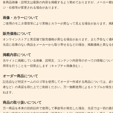
各商品画像・説明文は最新の内容を掲載するよう努めておりますが、メーカー都
ジ・仕様等が変更される場合があります。
画像・カラーについて
ご使用のモニタ環境等により実物とカラーが異なって見える場合があります。掲
販売価格について
オンラインストアと実店舗で販売価格が異なる場合があります。また予告なく価
当店に在庫のない商品をメーカーから取り寄せるなどの場合、掲載価格と異なる
掲載内容について
当サイトに掲載している画像、説明文、コンテンツ内容等のすべての情報につい
用等を行うことを一切禁止します（キャプチャ画像含む）。
オーダー商品について
記念品など特定チームのロゴ等を使用してオーダー作成する商品については、必
者など）の承諾を得た上でご依頼ください。万一無断使用によるトラブルが発生
ねます。
商品の取り扱いについて
万一商品を本来の目的以外で使用して事故等が発生した場合、当店では一切の責