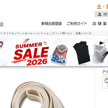
土・
P
>
アメリカンフットボール
>
パッド
> ヒップパッド用ベルト 定番シリーズ
ア