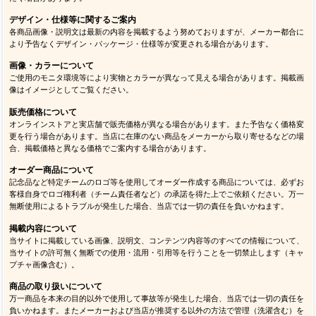
デザイン・仕様等に関するご案内
各商品画像・説明文は最新の内容を掲載するよう努めておりますが、メーカー都合に
より予告なくデザイン・パッケージ・仕様等が変更される場合があります。
画像・カラーについて
ご使用のモニタ環境等により実物とカラーが異なって見える場合があります。掲載画
像はイメージとしてご覧ください。
販売価格について
オンラインストアと実店舗で販売価格が異なる場合があります。また予告なく価格変
更を行う場合があります。当店に在庫のない商品をメーカーから取り寄せるなどの場
合、掲載価格と異なる価格でご案内する場合があります。
オーダー商品について
記念品など特定チームのロゴ等を使用してオーダー作成する商品については、必ずお
客様自身でロゴ権利者（チーム責任者など）の承諾を得た上でご依頼ください。万一
無断使用によるトラブルが発生した場合、当店では一切の責任を負いかねます。
掲載内容について
当サイトに掲載している画像、説明文、コンテンツ内容等のすべての情報について、
当サイトの許可無く無断での使用・流用・引用等を行うことを一切禁止します（キャ
プチャ画像含む）。
商品の取り扱いについて
万一商品を本来の目的以外で使用して事故等が発生した場合、当店では一切の責任を
負いかねます。またメーカーおよび当店が推奨する以外の方法で管理（洗濯含む）を