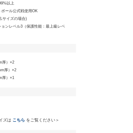
99%以上
トボール公式戦使用OK
(Lサイズの場合)
ションレベル3（保護性能：最上級レベ
m厚）×2
mm厚）×2
m厚）×1
イズは
こちら
をご覧ください＞