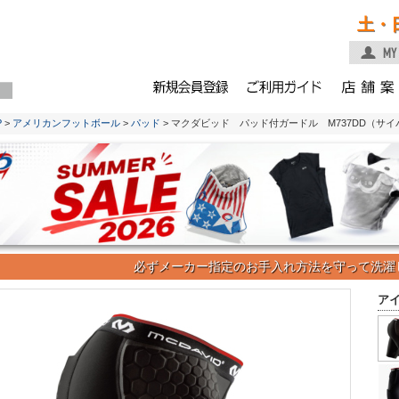
土・
P
>
アメリカンフットボール
>
パッド
> マクダビッド パッド付ガードル M737DD（サイパッ
必ずメーカー指定のお手入れ方法を守って洗濯
ア