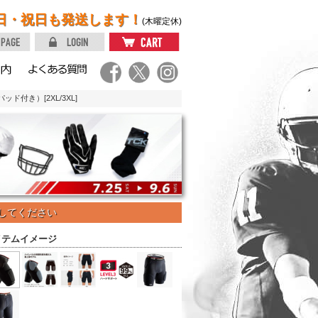
日・祝日も発送します！
(木曜定休)
ド付き）[2XL/3XL]
してください
イテムイメージ