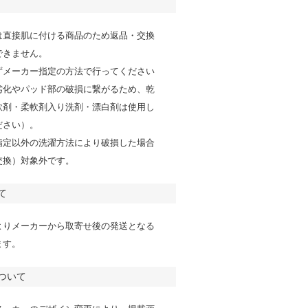
は直接肌に付ける商品のため返品・交換
できません。
ずメーカー指定の方法で行ってください
劣化やパッド部の破損に繋がるため、乾
軟剤・柔軟剤入り洗剤・漂白剤は使用し
ださい）。
指定以外の洗濯方法により破損した場合
交換）対象外です。
て
よりメーカーから取寄せ後の発送となる
ます。
ついて