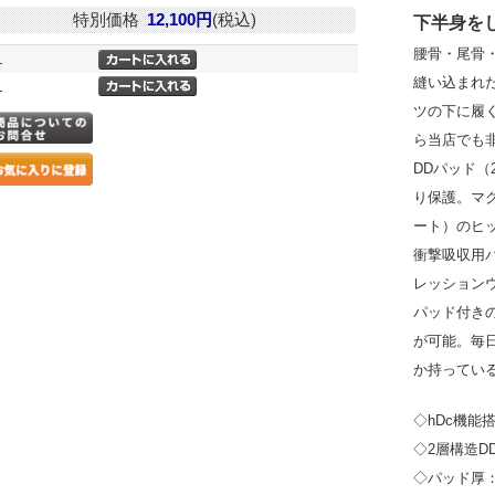
特別価格
12,100円
(税込)
下半身を
腰骨・尾骨
L
縫い込まれ
L
ツの下に履
ら当店でも
DDパッド（
り保護。マ
ート）のヒ
衝撃吸収用
レッション
パッド付き
が可能。毎
か持ってい
◇hDc機能
◇2層構造D
◇パッド厚：