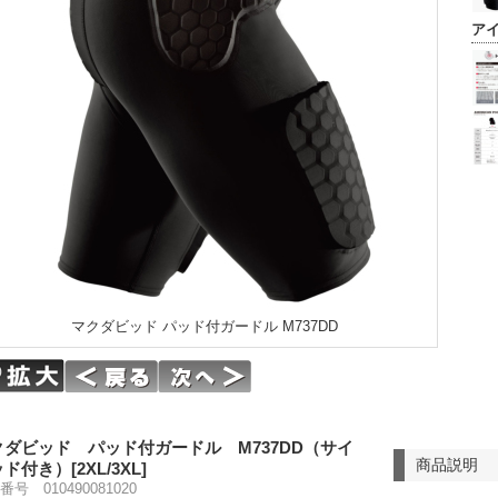
ア
マクダビッド パッド付ガードル M737DD
クダビッド パッド付ガードル M737DD（サイ
商品説明
ド付き）[2XL/3XL]
番号 010490081020