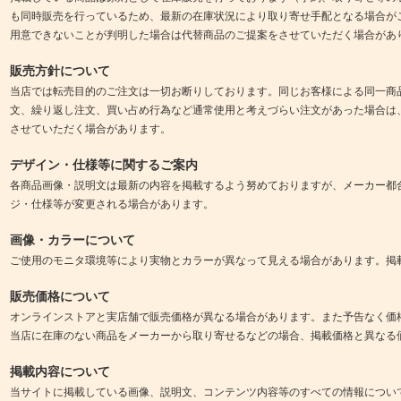
も同時販売を行っているため、最新の在庫状況により取り寄せ手配となる場合が
用意できないことが判明した場合は代替商品のご提案をさせていただく場合があ
販売方針について
当店では転売目的のご注文は一切お断りしております。同じお客様による同一商
文、繰り返し注文、買い占め行為など通常使用と考えづらい注文があった場合は
させていただく場合があります。
デザイン・仕様等に関するご案内
各商品画像・説明文は最新の内容を掲載するよう努めておりますが、メーカー都
ジ・仕様等が変更される場合があります。
画像・カラーについて
ご使用のモニタ環境等により実物とカラーが異なって見える場合があります。掲
販売価格について
オンラインストアと実店舗で販売価格が異なる場合があります。また予告なく価
当店に在庫のない商品をメーカーから取り寄せるなどの場合、掲載価格と異なる
掲載内容について
当サイトに掲載している画像、説明文、コンテンツ内容等のすべての情報につい