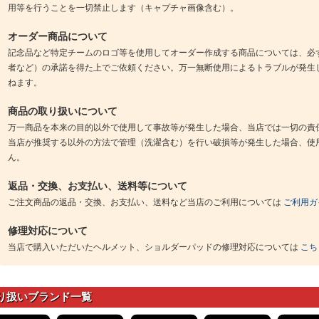
用等を行うことを一切禁止します（キャプチャ画像含む）。
オーダー商品について
記念品など特定チームのロゴ等を使用してオーダー作成する商品については、必
者など）の承諾を得た上でご依頼ください。万一無断使用によるトラブルが発生
ねます。
商品の取り扱いについて
万一商品を本来の目的以外で使用して事故等が発生した場合、当店では一切の責
当店が推奨する以外の方法で管理（洗濯含む）を行い破損等が発生した場合、使
ん。
返品・交換、お支払い、送料等について
ご注文商品の返品・交換、お支払い、送料など当店のご利用については
ご利用ガ
修理対応について
当店で購入いただいたヘルメット、ショルダーパッドの修理対応については
こち
り扱いブランド一覧