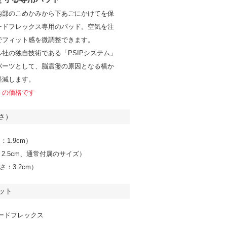
内部のこめかみから下あごにかけてを保
ードフレックス専用のパッド。空気を注
でフィット感を微調整できます。
社の独自技術である「PSIPシステム」
パーツとして、脳震盪の原因となる横か
軽減します。
トの価格です
さ）
：1.9cm）
：2.5cm、通常付属のサイズ）
厚さ：3.2cm）
ット
ードフレックス