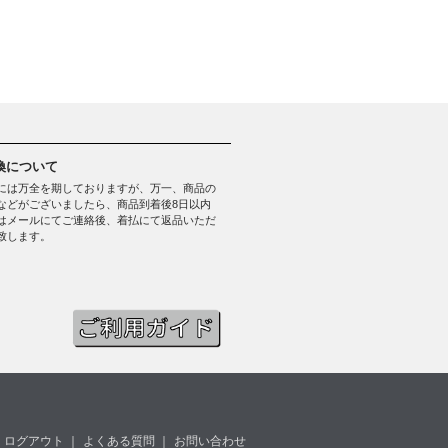
換について
には万全を期しておりますが、万一、商品の
などがございましたら、商品到着後8日以内
はメールにてご連絡後、着払にて返品いただ
致します。
ログアウト
｜
よくある質問
｜
お問い合わせ