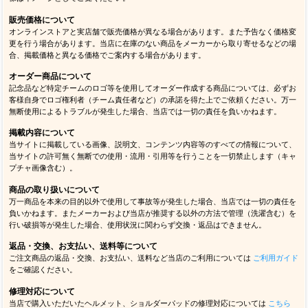
販売価格について
オンラインストアと実店舗で販売価格が異なる場合があります。また予告なく価格変
更を行う場合があります。当店に在庫のない商品をメーカーから取り寄せるなどの場
合、掲載価格と異なる価格でご案内する場合があります。
オーダー商品について
記念品など特定チームのロゴ等を使用してオーダー作成する商品については、必ずお
客様自身でロゴ権利者（チーム責任者など）の承諾を得た上でご依頼ください。万一
無断使用によるトラブルが発生した場合、当店では一切の責任を負いかねます。
掲載内容について
当サイトに掲載している画像、説明文、コンテンツ内容等のすべての情報について、
当サイトの許可無く無断での使用・流用・引用等を行うことを一切禁止します（キャ
プチャ画像含む）。
商品の取り扱いについて
万一商品を本来の目的以外で使用して事故等が発生した場合、当店では一切の責任を
負いかねます。またメーカーおよび当店が推奨する以外の方法で管理（洗濯含む）を
行い破損等が発生した場合、使用状況に関わらず交換・返品はできません。
返品・交換、お支払い、送料等について
ご注文商品の返品・交換、お支払い、送料など当店のご利用については
ご利用ガイド
をご確認ください。
修理対応について
当店で購入いただいたヘルメット、ショルダーパッドの修理対応については
こちら