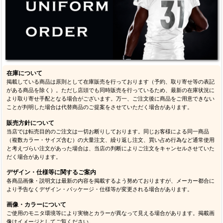
在庫について
掲載している商品は原則として在庫販売を行っております（予約、取り寄せ等の表記
がある商品を除く）。ただし店頭でも同時販売を行っているため、最新の在庫状況に
より取り寄せ手配となる場合がございます。万一、ご注文後に商品をご用意できない
ことが判明した場合は代替商品のご提案をさせていただく場合があります。
販売方針について
当店では転売目的のご注文は一切お断りしております。同じお客様による同一商品
（複数カラー・サイズ含む）の大量注文、繰り返し注文、買い占め行為など通常使用
と考えづらい注文があった場合は、当店の判断によりご注文をキャンセルさせていた
だく場合があります。
デザイン・仕様等に関するご案内
各商品画像・説明文は最新の内容を掲載するよう努めておりますが、メーカー都合に
より予告なくデザイン・パッケージ・仕様等が変更される場合があります。
画像・カラーについて
ご使用のモニタ環境等により実物とカラーが異なって見える場合があります。掲載画
像はイメージとしてご覧ください。