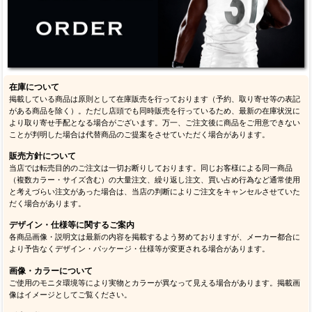
在庫について
掲載している商品は原則として在庫販売を行っております（予約、取り寄せ等の表記
がある商品を除く）。ただし店頭でも同時販売を行っているため、最新の在庫状況に
より取り寄せ手配となる場合がございます。万一、ご注文後に商品をご用意できない
ことが判明した場合は代替商品のご提案をさせていただく場合があります。
販売方針について
当店では転売目的のご注文は一切お断りしております。同じお客様による同一商品
（複数カラー・サイズ含む）の大量注文、繰り返し注文、買い占め行為など通常使用
と考えづらい注文があった場合は、当店の判断によりご注文をキャンセルさせていた
だく場合があります。
デザイン・仕様等に関するご案内
各商品画像・説明文は最新の内容を掲載するよう努めておりますが、メーカー都合に
より予告なくデザイン・パッケージ・仕様等が変更される場合があります。
画像・カラーについて
ご使用のモニタ環境等により実物とカラーが異なって見える場合があります。掲載画
像はイメージとしてご覧ください。