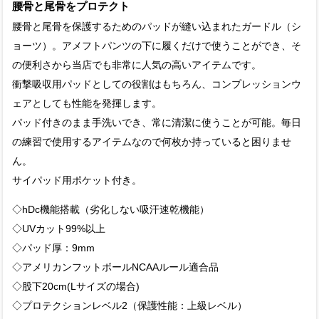
腰骨と尾骨をプロテクト
腰骨と尾骨を保護するためのパッドが縫い込まれたガードル（シ
ョーツ）。アメフトパンツの下に履くだけで使うことができ、そ
の便利さから当店でも非常に人気の高いアイテムです。
衝撃吸収用パッドとしての役割はもちろん、コンプレッションウ
ェアとしても性能を発揮します。
パッド付きのまま手洗いでき、常に清潔に使うことが可能。毎日
の練習で使用するアイテムなので何枚か持っていると困りませ
ん。
サイパッド用ポケット付き。
◇hDc機能搭載（劣化しない吸汗速乾機能）
◇UVカット99%以上
◇パッド厚：9mm
◇アメリカンフットボールNCAAルール適合品
◇股下20cm(Lサイズの場合)
◇プロテクションレベル2（保護性能：上級レベル）