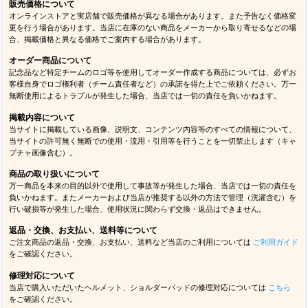
販売価格について
オンラインストアと実店舗で販売価格が異なる場合があります。また予告なく価格変
更を行う場合があります。当店に在庫のない商品をメーカーから取り寄せるなどの場
合、掲載価格と異なる価格でご案内する場合があります。
オーダー商品について
記念品など特定チームのロゴ等を使用してオーダー作成する商品については、必ずお
客様自身でロゴ権利者（チーム責任者など）の承諾を得た上でご依頼ください。万一
無断使用によるトラブルが発生した場合、当店では一切の責任を負いかねます。
掲載内容について
当サイトに掲載している画像、説明文、コンテンツ内容等のすべての情報について、
当サイトの許可無く無断での使用・流用・引用等を行うことを一切禁止します（キャ
プチャ画像含む）。
商品の取り扱いについて
万一商品を本来の目的以外で使用して事故等が発生した場合、当店では一切の責任を
負いかねます。またメーカーおよび当店が推奨する以外の方法で管理（洗濯含む）を
行い破損等が発生した場合、使用状況に関わらず交換・返品はできません。
返品・交換、お支払い、送料等について
ご注文商品の返品・交換、お支払い、送料など当店のご利用については
ご利用ガイド
をご確認ください。
修理対応について
当店で購入いただいたヘルメット、ショルダーパッドの修理対応については
こちら
をご確認ください。