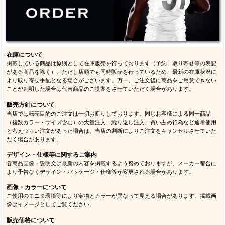
在庫について
掲載している商品は原則として在庫販売を行っております（予約、取り寄せ等の表記
がある商品を除く）。ただし店頭でも同時販売を行っているため、最新の在庫状況に
より取り寄せ手配となる場合がございます。万一、ご注文後に商品をご用意できない
ことが判明した場合は代替商品のご提案をさせていただく場合があります。
販売方針について
当店では転売目的のご注文は一切お断りしております。同じお客様による同一商品
（複数カラー・サイズ含む）の大量注文、繰り返し注文、買い占め行為など通常使用
と考えづらい注文があった場合は、当店の判断によりご注文をキャンセルさせていた
だく場合があります。
デザイン・仕様等に関するご案内
各商品画像・説明文は最新の内容を掲載するよう努めておりますが、メーカー都合に
より予告なくデザイン・パッケージ・仕様等が変更される場合があります。
画像・カラーについて
ご使用のモニタ環境等により実物とカラーが異なって見える場合があります。掲載画
像はイメージとしてご覧ください。
販売価格について