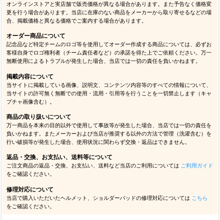
オンラインストアと実店舗で販売価格が異なる場合があります。また予告なく価格変
更を行う場合があります。当店に在庫のない商品をメーカーから取り寄せるなどの場
合、掲載価格と異なる価格でご案内する場合があります。
オーダー商品について
記念品など特定チームのロゴ等を使用してオーダー作成する商品については、必ずお
客様自身でロゴ権利者（チーム責任者など）の承諾を得た上でご依頼ください。万一
無断使用によるトラブルが発生した場合、当店では一切の責任を負いかねます。
掲載内容について
当サイトに掲載している画像、説明文、コンテンツ内容等のすべての情報について、
当サイトの許可無く無断での使用・流用・引用等を行うことを一切禁止します（キャ
プチャ画像含む）。
商品の取り扱いについて
万一商品を本来の目的以外で使用して事故等が発生した場合、当店では一切の責任を
負いかねます。またメーカーおよび当店が推奨する以外の方法で管理（洗濯含む）を
行い破損等が発生した場合、使用状況に関わらず交換・返品はできません。
返品・交換、お支払い、送料等について
ご注文商品の返品・交換、お支払い、送料など当店のご利用については
ご利用ガイド
をご確認ください。
修理対応について
当店で購入いただいたヘルメット、ショルダーパッドの修理対応については
こちら
をご確認ください。